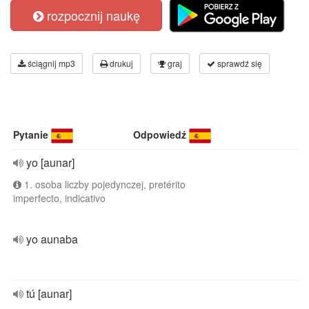
rozpocznij naukę
ściągnij mp3
drukuj
graj
sprawdź się
Pytanie
Odpowiedź
yo [aunar]
1. osoba liczby pojedynczej, pretérito
imperfecto, indicativo
yo aunaba
tú [aunar]