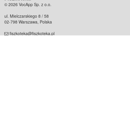
© 2026 VocApp Sp. z o.o.
ul. Mielczarskiego 8 / 58
02-798 Warszawa, Polska
fiszkoteka@fiszkoteka.pl
NIP: 951 245 79 19
REGON: 369 727 696
Kontakt
O firmie
odezwij się do nas
o nas
współpraca
partnerzy
dla prasy
praca