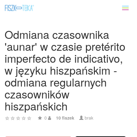
Toggl
naviga
Odmiana czasownika
'aunar' w czasie pretérito
imperfecto de indicativo,
w języku hiszpańskim -
odmiana regularnych
czasowników
hiszpańskich
0
10 fiszek
brak