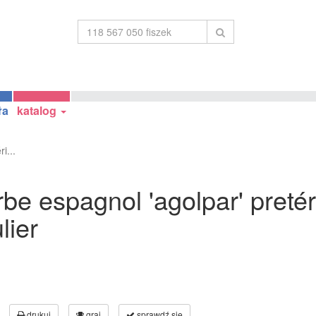
ła
katalog
i...
be espagnol 'agolpar' pretér
lier
drukuj
graj
sprawdź się