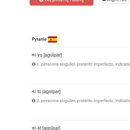
Pytanie
yo [agolpar]
1. personne singulier, pretérito imperfecto, indicati
tú [agolpar]
2. personne singulier, pretérito imperfecto, indicati
él [agolpar]