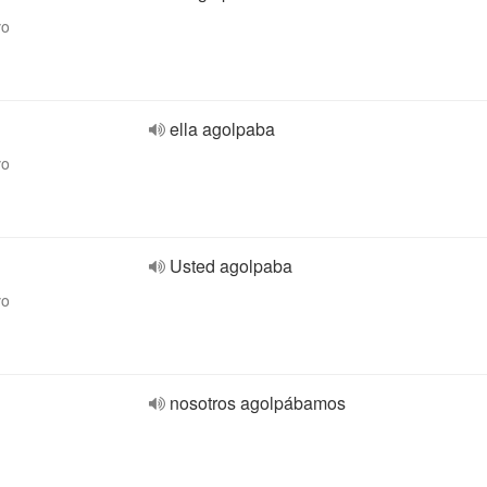
vo
ella agolpaba
vo
Usted agolpaba
vo
nosotros agolpábamos