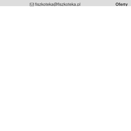
fiszkoteka@fiszkoteka.pl
Oferty
dla rodz
NIP: 951 245 79 19
dla kore
REGON: 369 727 696
Pomoc
Najczęst
Projekt współf
Rozwój.
Dowied
Strona korzysta z plików cookie w celu realizacji usług zgod