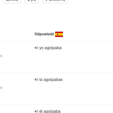
Odpowiedź
yo agolpaba
vo
tú agolpabas
vo
él agolpaba