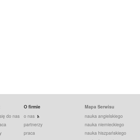
t
O firmie
Mapa Serwisu
się do nas
o nas
nauka angielskiego
aca
partnerzy
nauka niemieckiego
y
praca
nauka hiszpańskiego