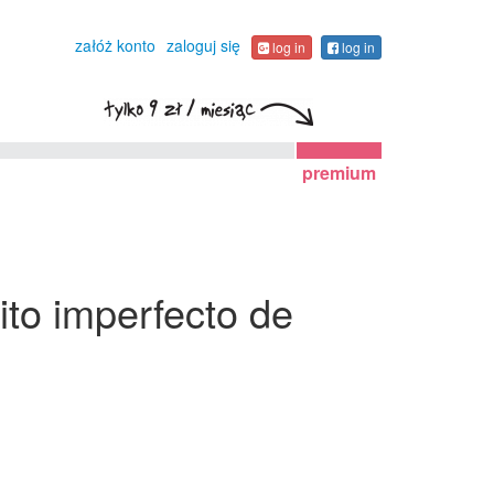
załóż konto
zaloguj się
log in
log in
premium
ito imperfecto de