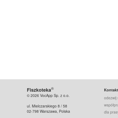
®
Fiszkoteka
Kontak
© 2026 VocApp Sp. z o.o.
odezwij 
współpr
ul. Mielczarskiego 8 / 58
02-798 Warszawa, Polska
dla pras