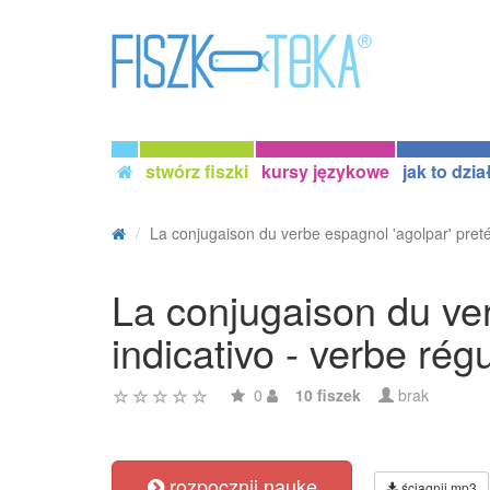
stwórz fiszki
kursy językowe
jak to dzia
La conjugaison du verbe espagnol 'agolpar' pretér
La conjugaison du ver
indicativo - verbe régu
0
10 fiszek
brak
rozpocznij naukę
ściągnij mp3