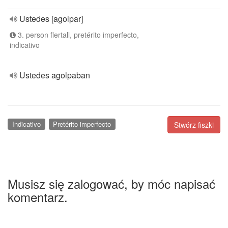
Ustedes [agolpar]
3. person flertall, pretérito imperfecto,
indicativo
Ustedes agolpaban
Indicativo
Pretérito imperfecto
Stwórz fiszki
Musisz się zalogować, by móc napisać
komentarz.