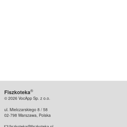
®
Fiszkoteka
© 2026 VocApp Sp. z o.o.
ul. Mielczarskiego 8 / 58
02-798 Warszawa, Polska
fiszkoteka@fiszkoteka.pl