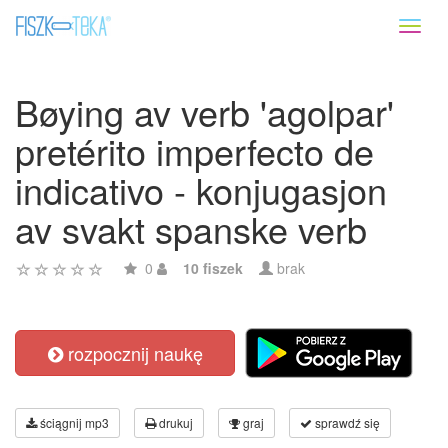
Toggl
naviga
Bøying av verb 'agolpar'
pretérito imperfecto de
indicativo - konjugasjon
av svakt spanske verb
0
10 fiszek
brak
rozpocznij naukę
ściągnij mp3
drukuj
graj
sprawdź się