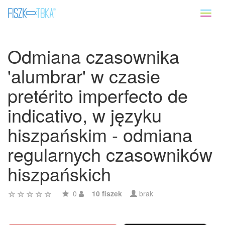
Toggl
naviga
Odmiana czasownika
'alumbrar' w czasie
pretérito imperfecto de
indicativo, w języku
hiszpańskim - odmiana
regularnych czasowników
hiszpańskich
0
10 fiszek
brak