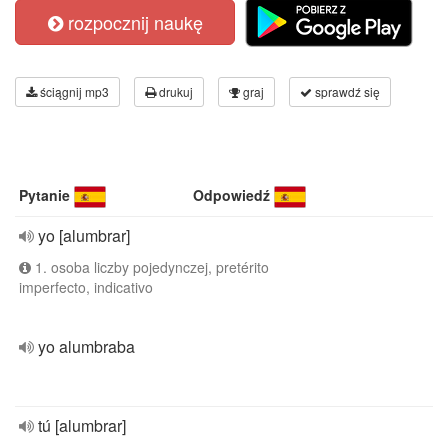
rozpocznij naukę
ściągnij mp3
drukuj
graj
sprawdź się
Pytanie
Odpowiedź
yo [alumbrar]
1. osoba liczby pojedynczej, pretérito
imperfecto, indicativo
yo alumbraba
tú [alumbrar]