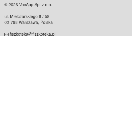
© 2026 VocApp Sp. z o.o.
ul. Mielczarskiego 8 / 58
02-798 Warszawa, Polska
fiszkoteka@fiszkoteka.pl
NIP: 951 245 79 19
REGON: 369 727 696
Kontakt
O firmie
odezwij się do nas
o nas
współpraca
partnerzy
dla prasy
praca