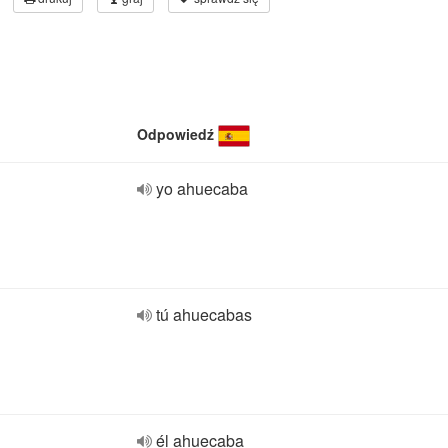
Odpowiedź
yo ahuecaba
tú ahuecabas
él ahuecaba