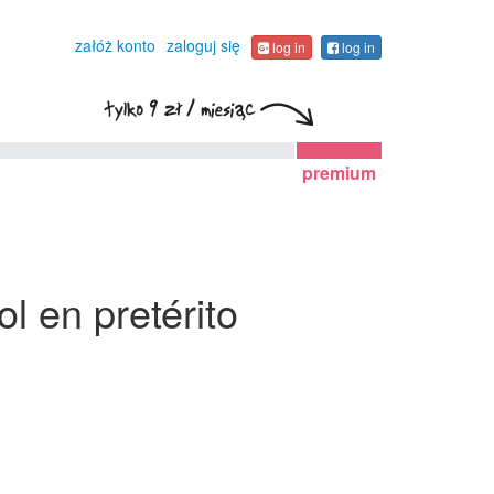
załóż konto
zaloguj się
log in
log in
premium
l en pretérito