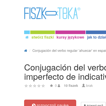
stwórz fiszki
kursy językowe
jak to dzia
Conjugación del verbo regular 'ahuecar' en españ
Conjugación del verbo
imperfecto de indicati
0
10 fiszek
brak
rozpocznij naukę
ściągnij mp3