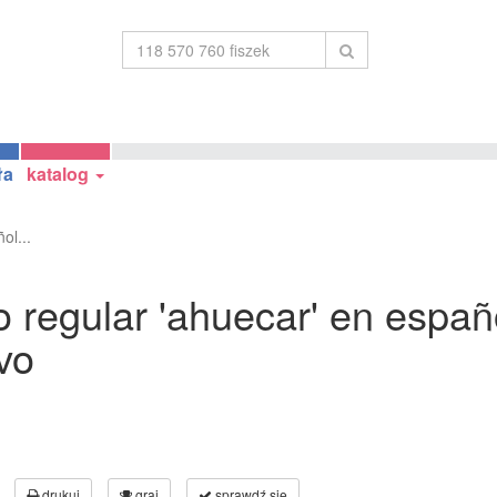
ła
katalog
ol...
 regular 'ahuecar' en españo
vo
drukuj
graj
sprawdź się