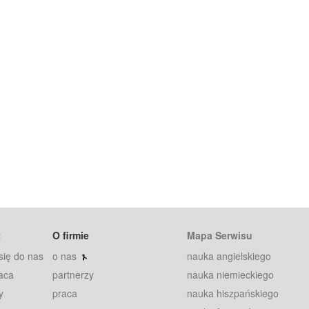
t
O firmie
Mapa Serwisu
się do nas
o nas
nauka angielskiego
aca
partnerzy
nauka niemieckiego
y
praca
nauka hiszpańskiego