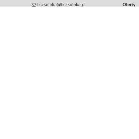
fiszkoteka@fiszkoteka.pl
Oferty
dla rodz
NIP: 951 245 79 19
dla kore
REGON: 369 727 696
Pomoc
Najczęst
Projekt współf
Rozwój.
Dowied
Strona korzysta z plików cookie w celu realizacji usług zgod