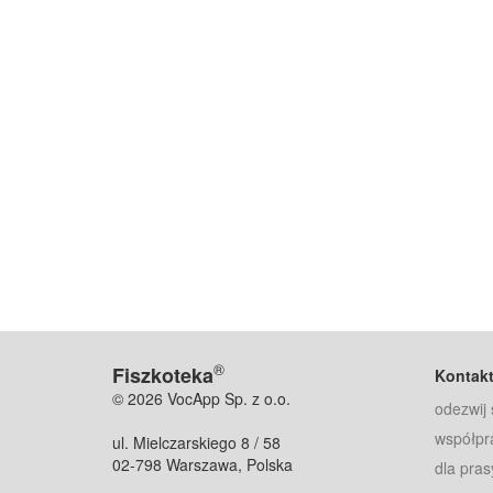
®
Fiszkoteka
Kontak
© 2026 VocApp Sp. z o.o.
odezwij 
współpr
ul. Mielczarskiego 8 / 58
02-798 Warszawa, Polska
dla pras