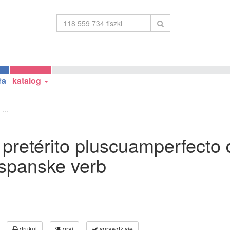
ła
katalog
...
 pretérito pluscuamperfecto d
 spanske verb
drukuj
graj
sprawdź się