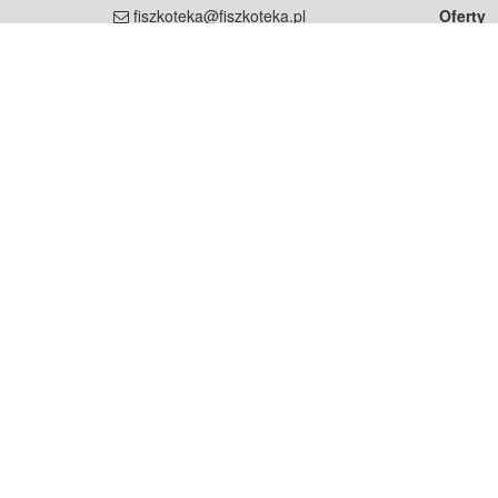
fiszkoteka@fiszkoteka.pl
Oferty
dla rodz
NIP: 951 245 79 19
dla kore
REGON: 369 727 696
Pomoc
Najczęst
Projekt współf
Rozwój.
Dowied
Strona korzysta z plików cookie w celu realizacji usług zgod