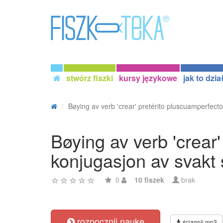
stwórz fiszki
kursy językowe
jak to dzia
Bøying av verb 'crear' pretérito pluscuamperfecto 
Bøying av verb 'crear'
konjugasjon av svakt
0
10 fiszek
brak
rozpocznij naukę
ściągnij mp3