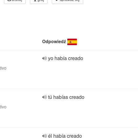
Odpowiedź
yo había creado
tivo
tú habías creado
tivo
él había creado