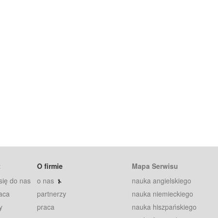
t
O firmie
Mapa Serwisu
się do nas
o nas
nauka angielskiego
aca
partnerzy
nauka niemieckiego
y
praca
nauka hiszpańskiego