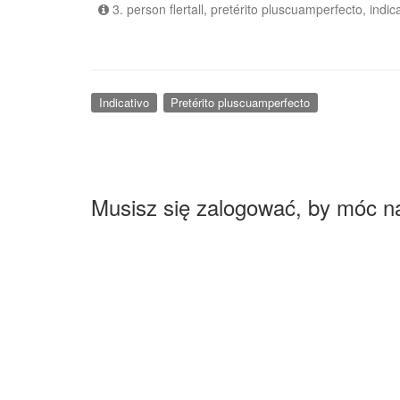
3. person flertall, pretérito pluscuamperfecto, indic
Indicativo
Pretérito pluscuamperfecto
Musisz się zalogować, by móc n