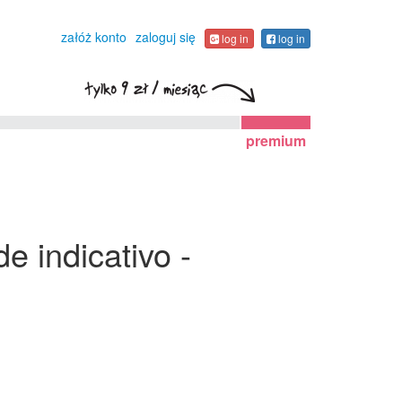
załóż konto
zaloguj się
log in
log in
premium
e indicativo -