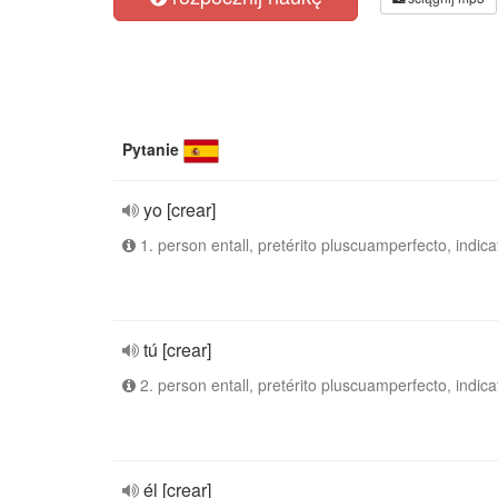
Pytanie
yo [crear]
1. person entall, pretérito pluscuamperfecto, indica
tú [crear]
2. person entall, pretérito pluscuamperfecto, indica
él [crear]