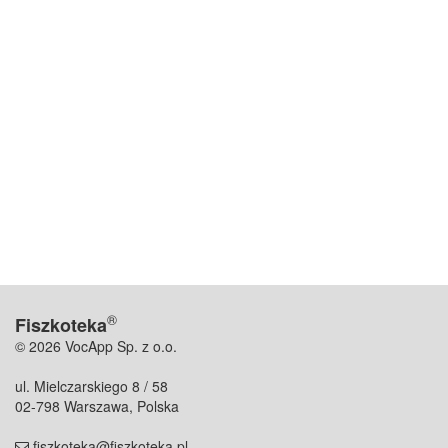
®
Fiszkoteka
© 2026 VocApp Sp. z o.o.
ul. Mielczarskiego 8 / 58
02-798 Warszawa, Polska
fiszkoteka@fiszkoteka.pl