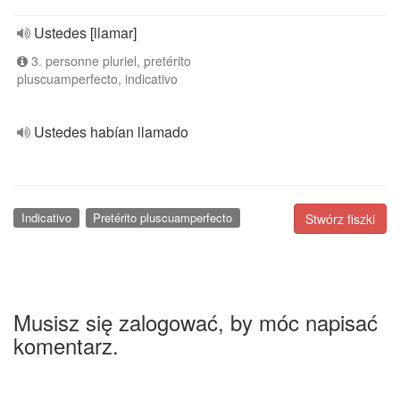
Ustedes [llamar]
3. personne pluriel, pretérito
pluscuamperfecto, indicativo
Ustedes habían llamado
Indicativo
Pretérito pluscuamperfecto
Stwórz fiszki
Musisz się zalogować, by móc napisać
komentarz.