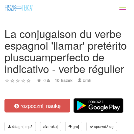
Toggl
naviga
La conjugaison du verbe
espagnol 'llamar' pretérito
pluscuamperfecto de
indicativo - verbe régulier
0
10 fiszek
brak
rozpocznij naukę
ściągnij mp3
drukuj
graj
sprawdź się