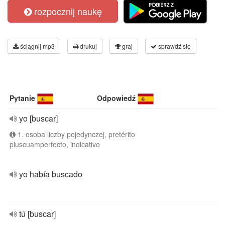
rozpocznij naukę
ściągnij mp3
drukuj
graj
sprawdź się
Pytanie
Odpowiedź
yo [buscar]
1. osoba liczby pojedynczej, pretérito
pluscuamperfecto, indicativo
yo había buscado
tú [buscar]