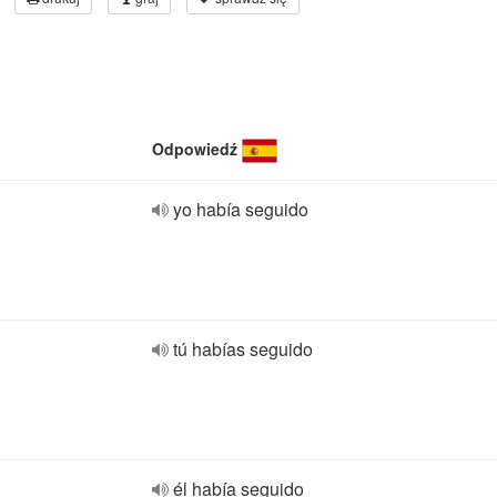
Odpowiedź
yo había seguido
tú habías seguido
él había seguido