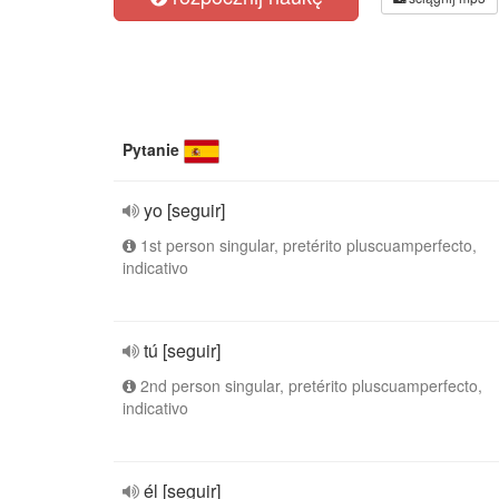
Pytanie
yo [seguir]
1st person singular, pretérito pluscuamperfecto,
indicativo
tú [seguir]
2nd person singular, pretérito pluscuamperfecto,
indicativo
él [seguir]