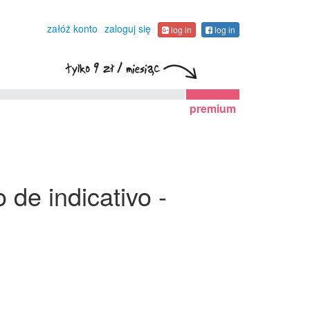
załóż konto
zaloguj się
log in
log in
premium
 de indicativo -