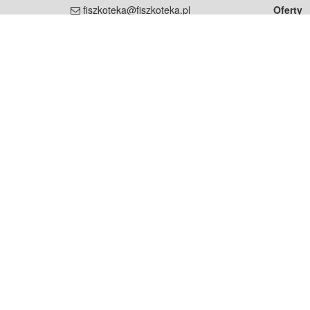
fiszkoteka@fiszkoteka.pl
Oferty
dla rodz
NIP: 951 245 79 19
dla kore
REGON: 369 727 696
Pomoc
Najczęst
Projekt współf
Rozwój.
Dowied
Strona korzysta z plików cookie w celu realizacji usług zgod