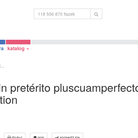
ła
katalog
...
in pretérito pluscuamperfecto
tion
drukuj
graj
sprawdź się