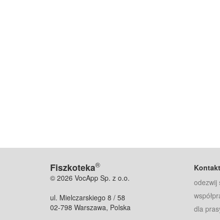
®
Fiszkoteka
Kontak
© 2026 VocApp Sp. z o.o.
odezwij 
współpr
ul. Mielczarskiego 8 / 58
02-798 Warszawa, Polska
dla pras