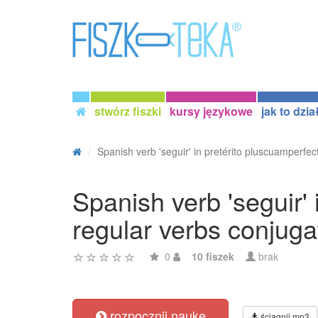
stwórz fiszki
kursy językowe
jak to dzia
Spanish verb 'seguir' in pretérito pluscuamperfect
Spanish verb 'seguir' 
regular verbs conjuga
0
10 fiszek
brak
rozpocznij naukę
ściągnij mp3