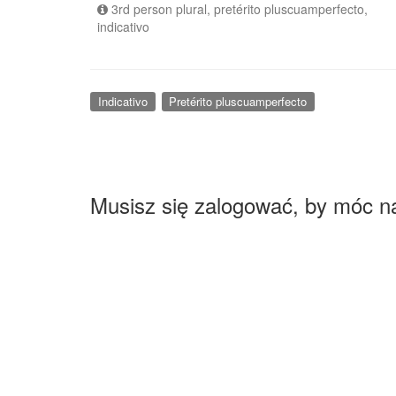
3rd person plural, pretérito pluscuamperfecto,
indicativo
Indicativo
Pretérito pluscuamperfecto
Musisz się zalogować, by móc n