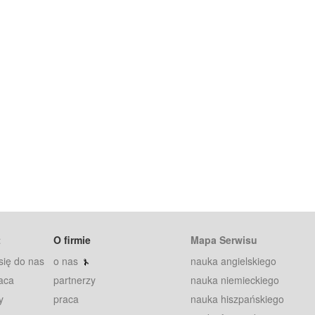
t
O firmie
Mapa Serwisu
się do nas
o nas
nauka angielskiego
aca
partnerzy
nauka niemieckiego
y
praca
nauka hiszpańskiego