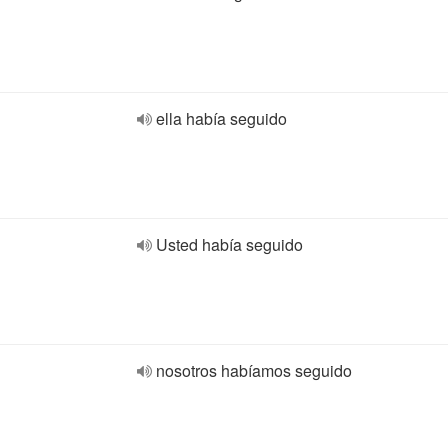
ella había seguido
Usted había seguido
nosotros habíamos seguido