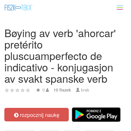
Toggl
naviga
Bøying av verb 'ahorcar'
pretérito
pluscuamperfecto de
indicativo - konjugasjon
av svakt spanske verb
0
10 fiszek
brak
rozpocznij naukę