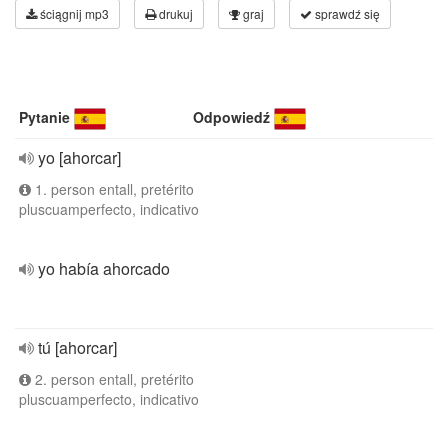
ściągnij mp3
drukuj
graj
sprawdź się
Pytanie
Odpowiedź
yo [ahorcar]
1. person entall, pretérito
pluscuamperfecto, indicativo
yo había ahorcado
tú [ahorcar]
2. person entall, pretérito
pluscuamperfecto, indicativo