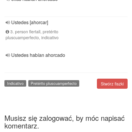
Ustedes [ahorcar]
3. person flertall, pretérito
pluscuamperfecto, indicativo
Ustedes habían ahorcado
Indicativo
Pretérito pluscuamperfecto
Stwórz fiszki
Musisz się zalogować, by móc napisać
komentarz.