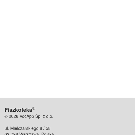
®
Fiszkoteka
© 2026 VocApp Sp. z o.o.
ul. Mielczarskiego 8 / 58
02-798 Warszawa, Polska