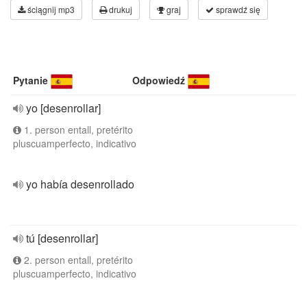
ściągnij mp3
drukuj
graj
sprawdź się
Pytanie
Odpowiedź
yo [desenrollar]
1. person entall, pretérito
pluscuamperfecto, indicativo
yo había desenrollado
tú [desenrollar]
2. person entall, pretérito
pluscuamperfecto, indicativo