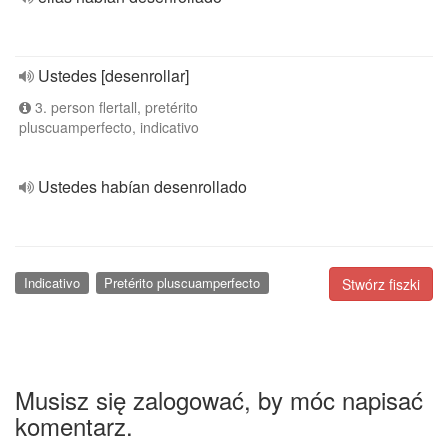
Ustedes [desenrollar]
3. person flertall, pretérito
pluscuamperfecto, indicativo
Ustedes habían desenrollado
Indicativo
Pretérito pluscuamperfecto
Stwórz fiszki
Musisz się zalogować, by móc napisać
komentarz.