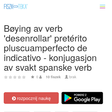
Toggl
naviga
Bøying av verb
'desenrollar' pretérito
pluscuamperfecto de
indicativo - konjugasjon
av svakt spanske verb
0
10 fiszek
brak
rozpocznij naukę