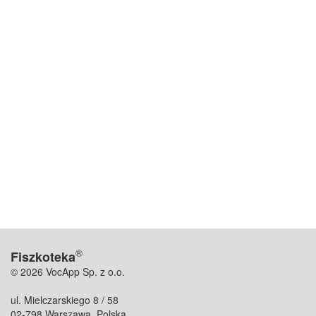
®
Fiszkoteka
© 2026 VocApp Sp. z o.o.
ul. Mielczarskiego 8 / 58
02-798 Warszawa, Polska