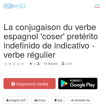
Toggl
naviga
La conjugaison du verbe
espagnol 'coser' pretérito
indefinido de indicativo -
verbe régulier
0
10 fiszek
brak
rozpocznij naukę
ściągnij mp3
drukuj
graj
sprawdź się