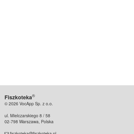
®
Fiszkoteka
© 2026 VocApp Sp. z o.o.
ul. Mielczarskiego 8 / 58
02-798 Warszawa, Polska
fiszkoteka@fiszkoteka.pl