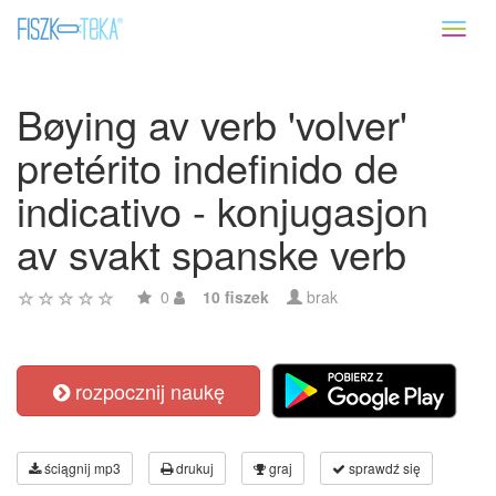
Toggl
naviga
Bøying av verb 'volver'
pretérito indefinido de
indicativo - konjugasjon
av svakt spanske verb
0
10 fiszek
brak
rozpocznij naukę
ściągnij mp3
drukuj
graj
sprawdź się