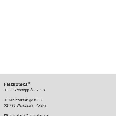
®
Fiszkoteka
© 2026 VocApp Sp. z o.o.
ul. Mielczarskiego 8 / 58
02-798 Warszawa, Polska
fiszkoteka@fiszkoteka.pl