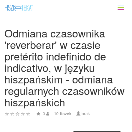
Toggl
naviga
Odmiana czasownika
'reverberar' w czasie
pretérito indefinido de
indicativo, w języku
hiszpańskim - odmiana
regularnych czasowników
hiszpańskich
0
10 fiszek
brak