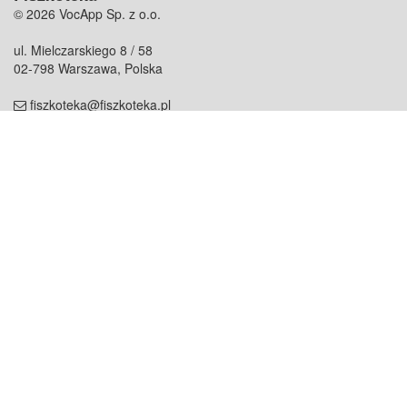
© 2026 VocApp Sp. z o.o.
ul. Mielczarskiego 8 / 58
02-798 Warszawa, Polska
fiszkoteka@fiszkoteka.pl
NIP: 951 245 79 19
REGON: 369 727 696
Kontakt
O firmie
odezwij się do nas
o nas
współpraca
partnerzy
dla prasy
praca