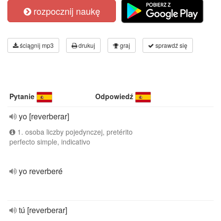
rozpocznij naukę
ściągnij mp3
drukuj
graj
sprawdź się
Pytanie
Odpowiedź
yo [reverberar]
1. osoba liczby pojedynczej, pretérito
perfecto simple, indicativo
yo reverberé
tú [reverberar]