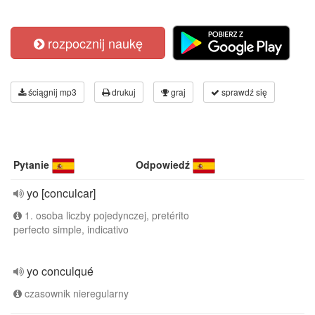
rozpocznij naukę
ściągnij mp3
drukuj
graj
sprawdź się
Pytanie
Odpowiedź
yo [conculcar]
1. osoba liczby pojedynczej, pretérito
perfecto simple, indicativo
yo conculqué
czasownik nieregularny