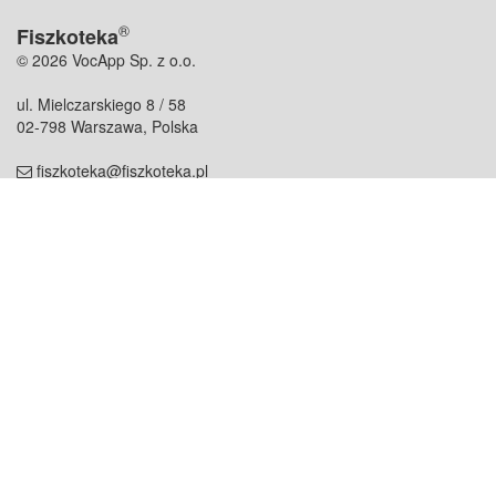
®
Fiszkoteka
© 2026 VocApp Sp. z o.o.
ul. Mielczarskiego 8 / 58
02-798 Warszawa, Polska
fiszkoteka@fiszkoteka.pl
NIP: 951 245 79 19
REGON: 369 727 696
Kontakt
O firmie
odezwij się do nas
o nas
współpraca
partnerzy