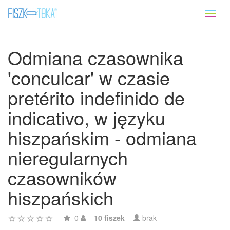
Toggl
naviga
Odmiana czasownika
'conculcar' w czasie
pretérito indefinido de
indicativo, w języku
hiszpańskim - odmiana
nieregularnych
czasowników
hiszpańskich
0
10 fiszek
brak