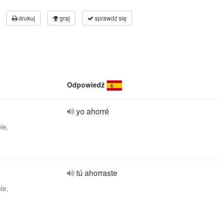
drukuj
graj
sprawdź się
Odpowiedź
yo ahorré
le,
tú ahorraste
le,