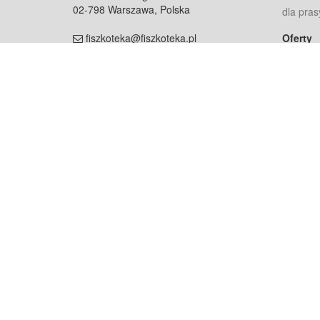
02-798 Warszawa, Polska
dla pras
fiszkoteka@fiszkoteka.pl
Oferty
dla rodz
NIP: 951 245 79 19
dla kore
REGON: 369 727 696
Pomoc
Najczęst
Projekt współf
Rozwój.
Dowied