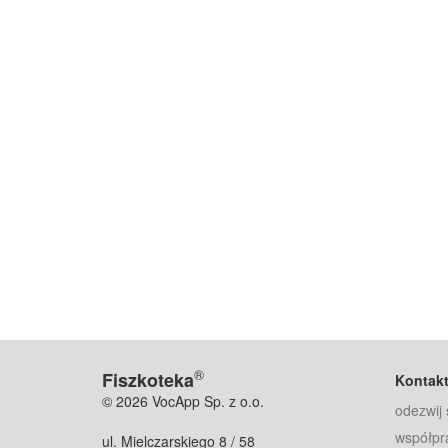
®
Fiszkoteka
Kontak
© 2026 VocApp Sp. z o.o.
odezwij 
współpr
ul. Mielczarskiego 8 / 58