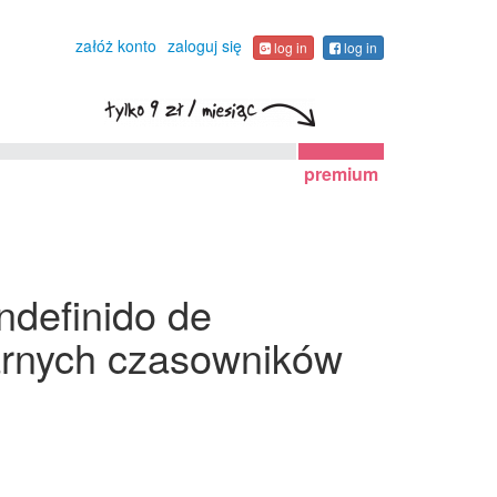
załóż konto
zaloguj się
log in
log in
premium
ndefinido de
larnych czasowników