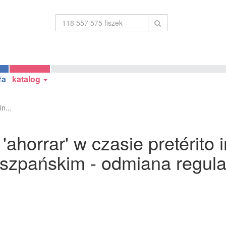
ła
katalog
n...
horrar' w czasie pretérito i
 hiszpańskim - odmiana regu