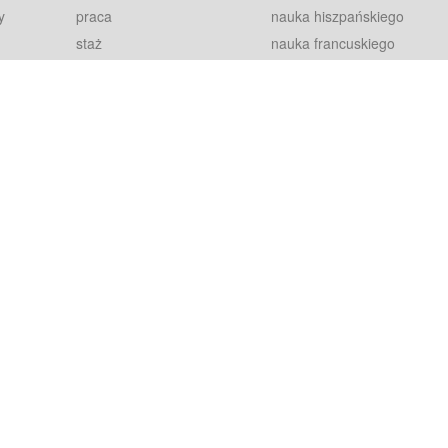
y
praca
nauka hiszpańskiego
staż
nauka francuskiego
blog
nauka rosyjskiego
in
2000+ opinii
nauka norweskiego
petytorów
nauka szwedzkiego
Warunki
fiszki
100% gwarancja
sze pytania
najnowsze lekcje
regulamin
Extra
prywatność i ciasteczka
RODO
plugin
inansowany przez Unię Europejską ze środków Europejskiego Funduszu Rozwoju Regionalnego w ramach Programu Operacyjnego Int
z się więcej.