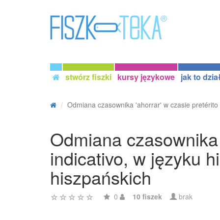
stwórz fiszki
kursy językowe
jak to dzia
Odmiana czasownika 'ahorrar' w czasie pretérito i
Odmiana czasownika 'a
indicativo, w języku
hiszpańskich
0
10 fiszek
brak