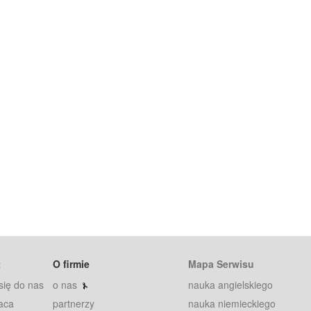
t
O firmie
Mapa Serwisu
się do nas
o nas
nauka angielskiego
aca
partnerzy
nauka niemieckiego