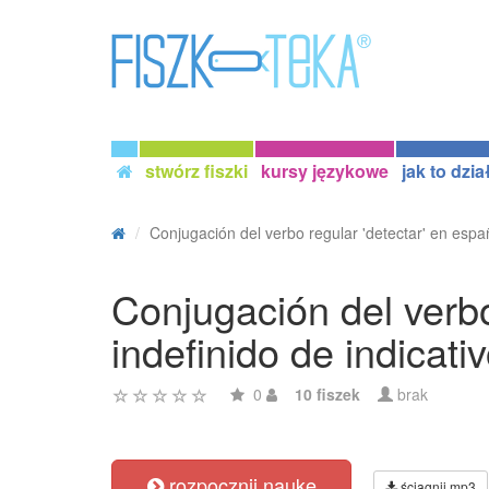
stwórz fiszki
kursy językowe
jak to dzia
Conjugación del verbo regular 'detectar' en españ
Conjugación del verbo
indefinido de indicati
0
10 fiszek
brak
rozpocznij naukę
ściągnij mp3