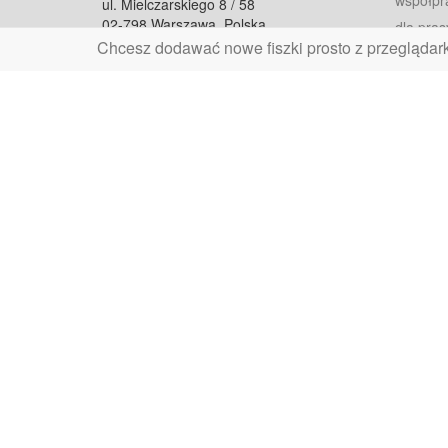
współpr
ul. Mielczarskiego 8 / 58
02-798 Warszawa, Polska
dla pras
Chcesz dodawać nowe fiszki prosto z przeglądar
fiszkoteka@fiszkoteka.pl
Oferty
dla rodz
NIP: 951 245 79 19
dla kore
REGON: 369 727 696
Pomoc
Najczęst
Projekt współf
Rozwój.
Dowied