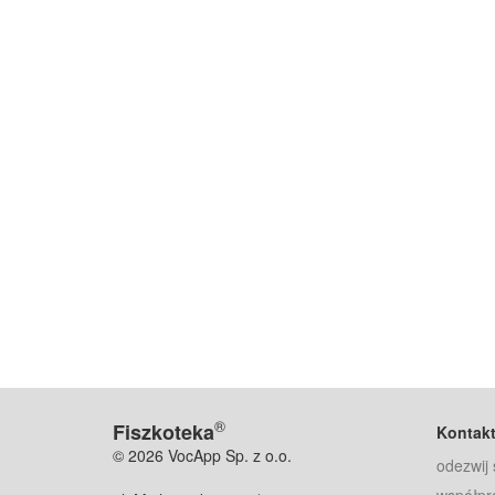
®
Fiszkoteka
Kontak
© 2026 VocApp Sp. z o.o.
odezwij 