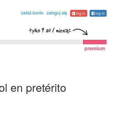
załóż konto
zaloguj się
log in
log in
premium
l en pretérito