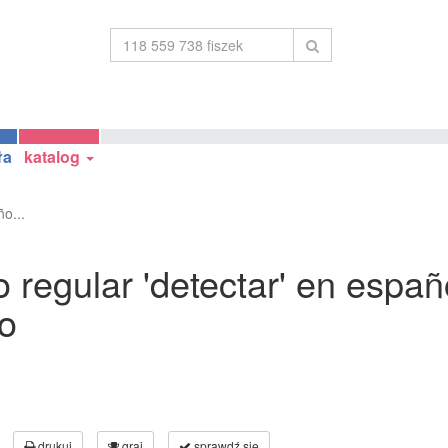
ła
katalog
o...
 regular 'detectar' en españo
vo
drukuj
graj
sprawdź się