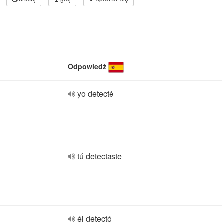
Odpowiedź
yo detecté
tú detectaste
él detectó