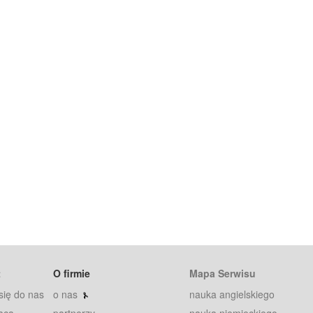
t
O firmie
Mapa Serwisu
się do nas
o nas
nauka angielskiego