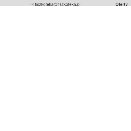
fiszkoteka@fiszkoteka.pl
Oferty
dla rodz
NIP: 951 245 79 19
dla kore
REGON: 369 727 696
Pomoc
Najczęst
Projekt współf
Rozwój.
Dowied
Strona korzysta z plików cookie w celu realizacji usług zgod