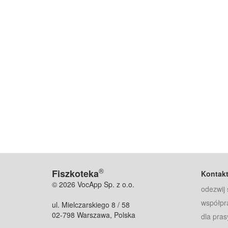
®
Fiszkoteka
Kontak
© 2026 VocApp Sp. z o.o.
odezwij 
współpr
ul. Mielczarskiego 8 / 58
02-798 Warszawa, Polska
dla pras