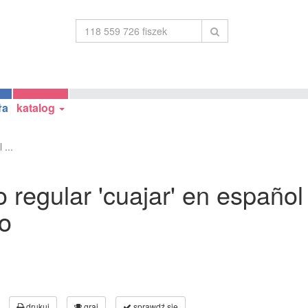
ła
katalog
 ...
 regular 'cuajar' en español 
vo
drukuj
graj
sprawdź się