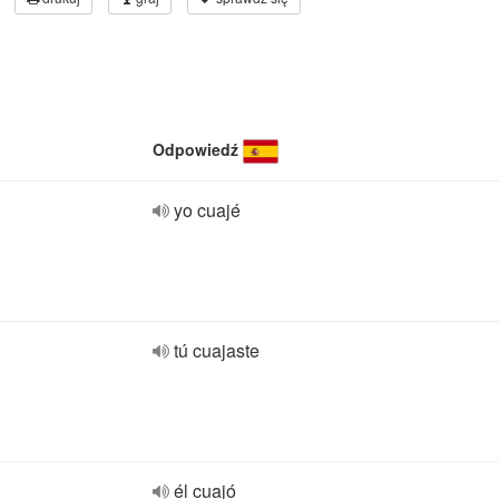
Odpowiedź
yo cuajé
tú cuajaste
él cuajó