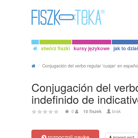
stwórz fiszki
kursy językowe
jak to dzia
Conjugación del verbo regular 'cuajar' en español
Conjugación del verbo
indefinido de indicati
0
10 fiszek
brak
rozpocznij naukę
ściągnij mp3