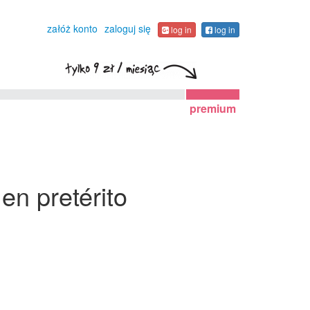
załóż konto
zaloguj się
log in
log in
premium
en pretérito