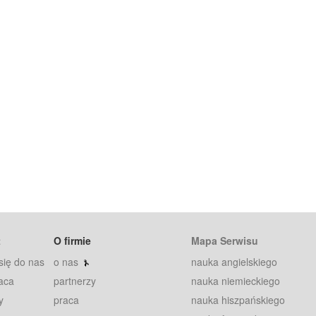
t
O firmie
Mapa Serwisu
się do nas
o nas
nauka angielskiego
aca
partnerzy
nauka niemieckiego
y
praca
nauka hiszpańskiego