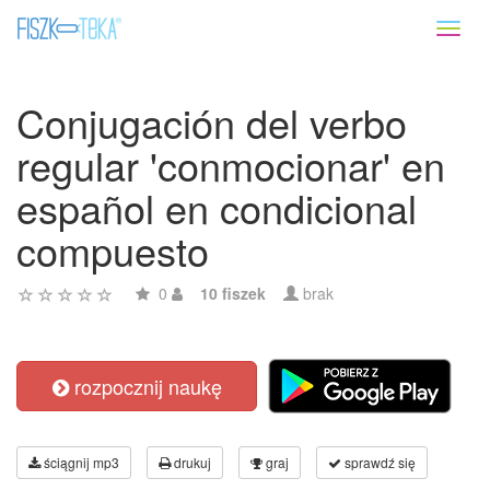
Toggl
naviga
Conjugación del verbo
regular 'conmocionar' en
español en condicional
compuesto
0
10 fiszek
brak
rozpocznij naukę
ściągnij mp3
drukuj
graj
sprawdź się