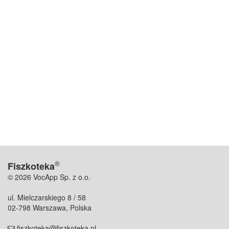
®
Fiszkoteka
© 2026 VocApp Sp. z o.o.
ul. Mielczarskiego 8 / 58
02-798 Warszawa, Polska
fiszkoteka@fiszkoteka.pl