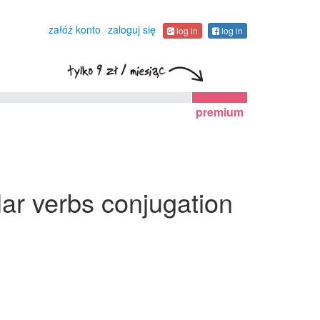
załóż konto
zaloguj się
log in
log in
premium
lar verbs conjugation