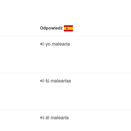
Odpowiedź
yo malearía
tú malearías
él malearía