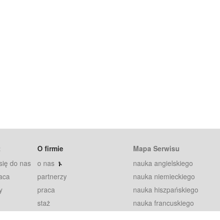
t
O firmie
Mapa Serwisu
się do nas
o nas
nauka angielskiego
aca
partnerzy
nauka niemieckiego
y
praca
nauka hiszpańskiego
staż
nauka francuskiego
blog
nauka rosyjskiego