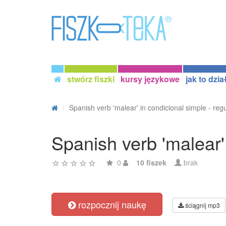
stwórz fiszki
kursy językowe
jak to dzia
Spanish verb 'malear' in condicional simple - regu
Spanish verb 'malear'
0
10 fiszek
brak
rozpocznij naukę
ściągnij mp3