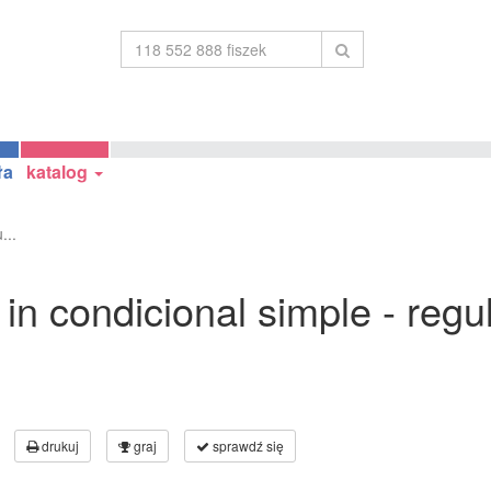
ła
katalog
...
 in condicional simple - regu
drukuj
graj
sprawdź się