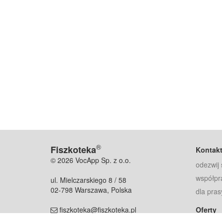
®
Fiszkoteka
Kontak
© 2026 VocApp Sp. z o.o.
odezwij 
współpr
ul. Mielczarskiego 8 / 58
02-798 Warszawa, Polska
dla pras
fiszkoteka@fiszkoteka.pl
Oferty