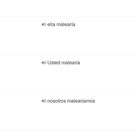
ella malearía
Usted malearía
nosotros malearíamos