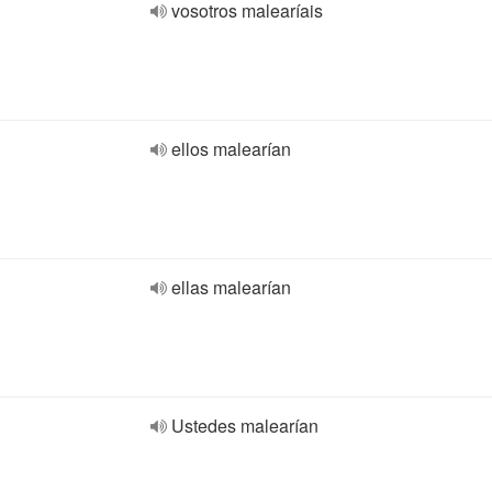
vosotros malearíais
ellos malearían
ellas malearían
Ustedes malearían