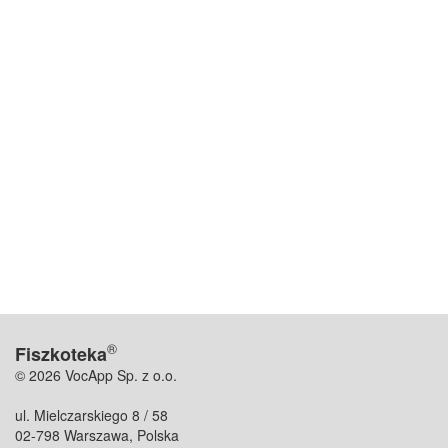
®
Fiszkoteka
© 2026 VocApp Sp. z o.o.
ul. Mielczarskiego 8 / 58
02-798 Warszawa, Polska