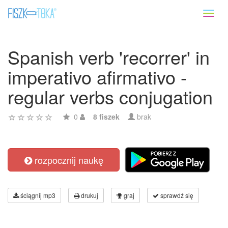
Toggl
naviga
Spanish verb 'recorrer' in
imperativo afirmativo -
regular verbs conjugation
0
8 fiszek
brak
rozpocznij naukę
ściągnij mp3
drukuj
graj
sprawdź się