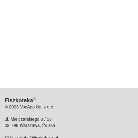
®
Fiszkoteka
© 2026 VocApp Sp. z o.o.
ul. Mielczarskiego 8 / 58
02-798 Warszawa, Polska
fiszkoteka@fiszkoteka.pl