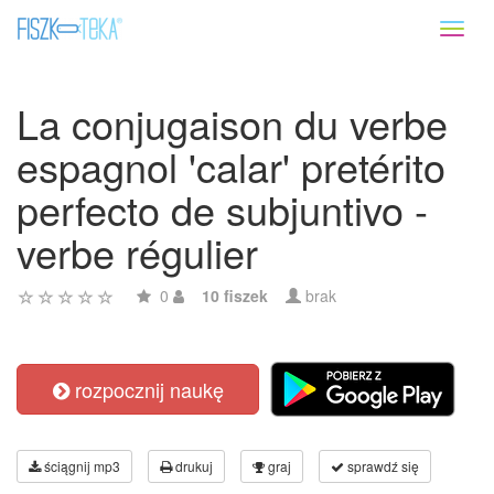
Toggl
naviga
La conjugaison du verbe
espagnol 'calar' pretérito
perfecto de subjuntivo -
verbe régulier
0
10 fiszek
brak
rozpocznij naukę
ściągnij mp3
drukuj
graj
sprawdź się