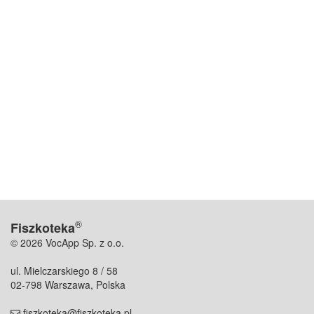
®
Fiszkoteka
© 2026 VocApp Sp. z o.o.
ul. Mielczarskiego 8 / 58
02-798 Warszawa, Polska
fiszkoteka@fiszkoteka.pl