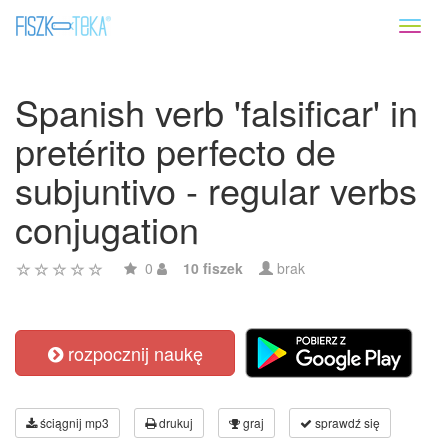
Toggl
naviga
Spanish verb 'falsificar' in
pretérito perfecto de
subjuntivo - regular verbs
conjugation
0
10 fiszek
brak
rozpocznij naukę
ściągnij mp3
drukuj
graj
sprawdź się