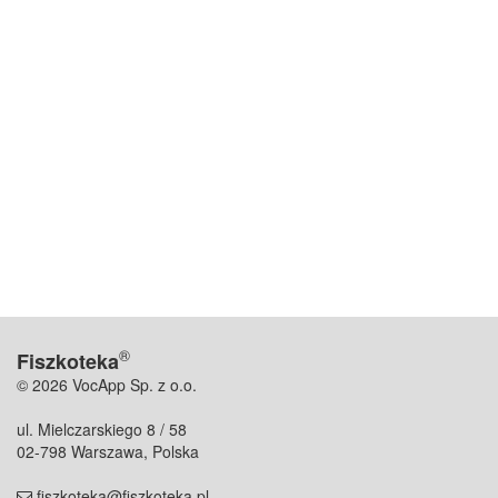
®
Fiszkoteka
© 2026 VocApp Sp. z o.o.
ul. Mielczarskiego 8 / 58
02-798 Warszawa, Polska
fiszkoteka@fiszkoteka.pl