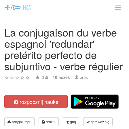
Toggl
naviga
La conjugaison du verbe
espagnol 'redundar'
pretérito perfecto de
subjuntivo - verbe régulier
0
10 fiszek
brak
rozpocznij naukę
ściągnij mp3
drukuj
graj
sprawdź się