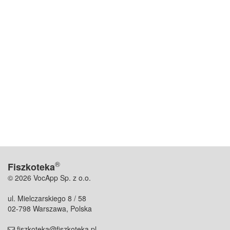
®
Fiszkoteka
© 2026 VocApp Sp. z o.o.
ul. Mielczarskiego 8 / 58
02-798 Warszawa, Polska
fiszkoteka@fiszkoteka.pl