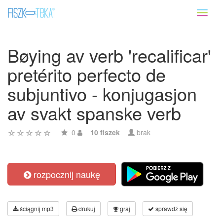
Toggl
naviga
Bøying av verb 'recalificar'
pretérito perfecto de
subjuntivo - konjugasjon
av svakt spanske verb
0
10 fiszek
brak
rozpocznij naukę
ściągnij mp3
drukuj
graj
sprawdź się