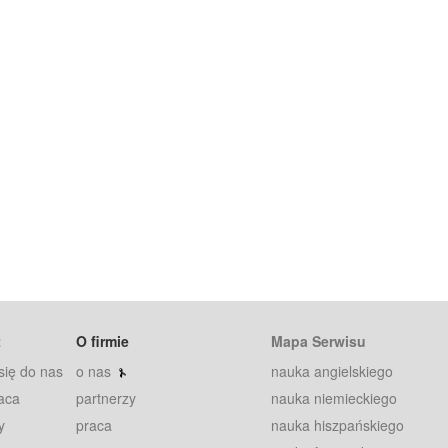
t
O firmie
Mapa Serwisu
się do nas
o nas
nauka angielskiego
aca
partnerzy
nauka niemieckiego
y
praca
nauka hiszpańskiego