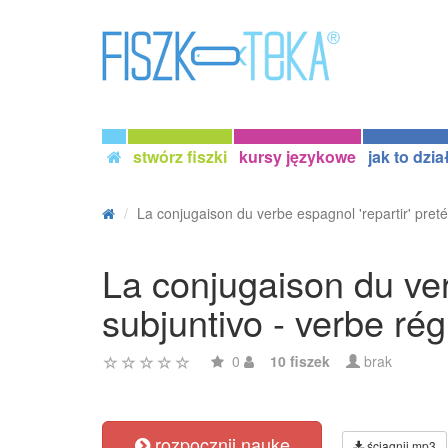
stwórz fiszki
kursy językowe
jak to dzia
La conjugaison du verbe espagnol 'repartir' pretér
La conjugaison du verb
subjuntivo - verbe rég
0
10 fiszek
brak
rozpocznij naukę
ściągnij mp3