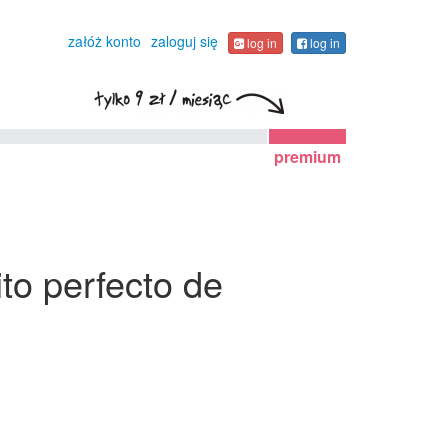
załóż konto
zaloguj się
log in
log in
premium
ito perfecto de