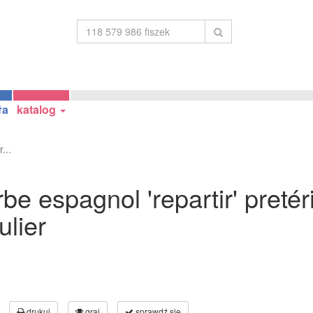
ła
katalog
...
e espagnol 'repartir' pretér
ulier
drukuj
graj
sprawdź się