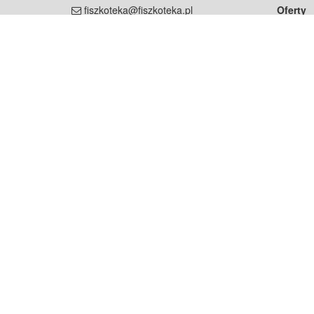
fiszkoteka@fiszkoteka.pl
Oferty
dla rodz
NIP: 951 245 79 19
dla kore
REGON: 369 727 696
Pomoc
Najczęst
Projekt współf
Rozwój.
Dowied
Strona korzysta z plików cookie w celu realizacji usług zgod