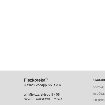
®
Fiszkoteka
Kontak
© 2026 VocApp Sp. z o.o.
odezwij 
współpr
ul. Mielczarskiego 8 / 58
02-798 Warszawa, Polska
dla pras