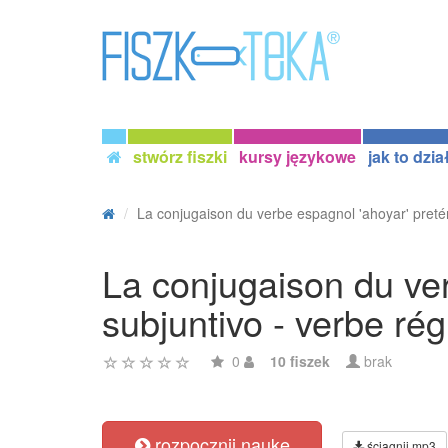
stwórz fiszki
kursy językowe
jak to dzia
La conjugaison du verbe espagnol 'ahoyar' pretéri
La conjugaison du ver
subjuntivo - verbe rég
0
10 fiszek
brak
rozpocznij naukę
ściągnij mp3