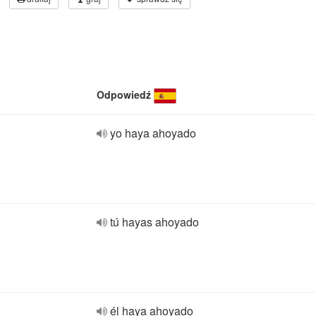
Odpowiedź
yo haya ahoyado
tú hayas ahoyado
él haya ahoyado