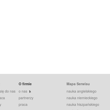
t
O firmie
Mapa Serwisu
się do nas
o nas
nauka angielskiego
aca
partnerzy
nauka niemieckiego
y
praca
nauka hiszpańskiego