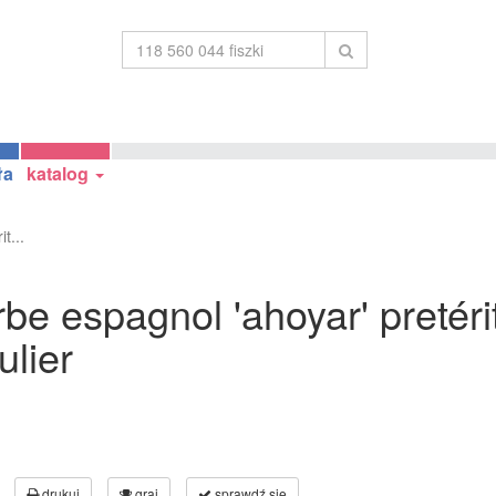
ła
katalog
t...
be espagnol 'ahoyar' pretéri
ulier
drukuj
graj
sprawdź się