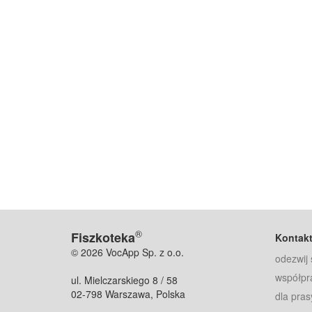
®
Fiszkoteka
Kontak
© 2026 VocApp Sp. z o.o.
odezwij 
współpr
ul. Mielczarskiego 8 / 58
02-798 Warszawa, Polska
dla pras