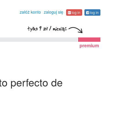
załóż konto
zaloguj się
log in
log in
premium
to perfecto de