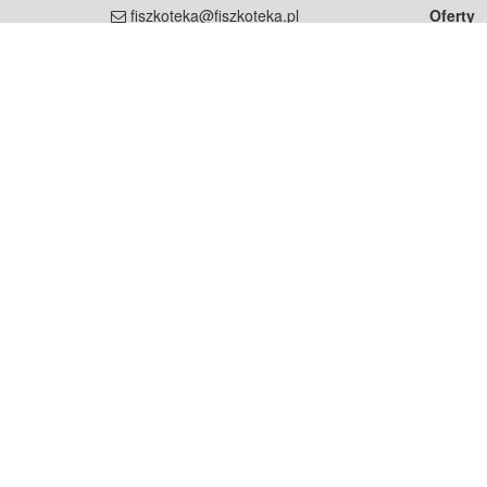
fiszkoteka@fiszkoteka.pl
Oferty
dla rodz
NIP: 951 245 79 19
dla kore
REGON: 369 727 696
Pomoc
Najczęst
Projekt współf
Rozwój.
Dowied
Strona korzysta z plików cookie w celu realizacji usług zgod