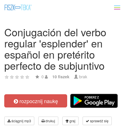
Toggl
naviga
Conjugación del verbo
regular 'esplender' en
español en pretérito
perfecto de subjuntivo
0
10 fiszek
brak
rozpocznij naukę
ściągnij mp3
drukuj
graj
sprawdź się