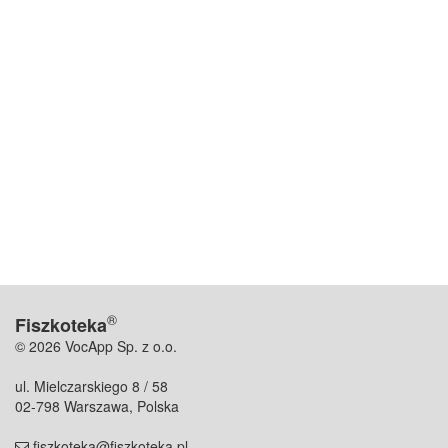
®
Fiszkoteka
© 2026 VocApp Sp. z o.o.
ul. Mielczarskiego 8 / 58
02-798 Warszawa, Polska
fiszkoteka@fiszkoteka.pl