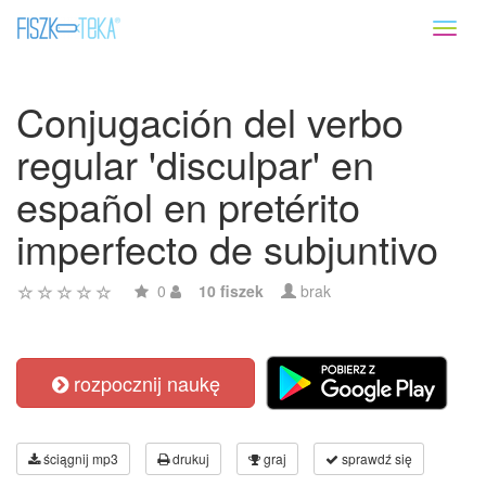
Toggl
naviga
Conjugación del verbo
regular 'disculpar' en
español en pretérito
imperfecto de subjuntivo
0
10 fiszek
brak
rozpocznij naukę
ściągnij mp3
drukuj
graj
sprawdź się