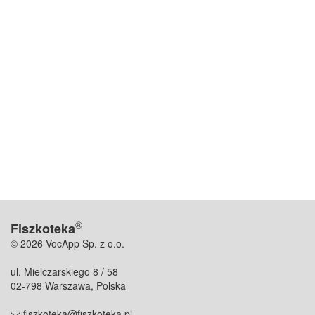
®
Fiszkoteka
© 2026 VocApp Sp. z o.o.
ul. Mielczarskiego 8 / 58
02-798 Warszawa, Polska
fiszkoteka@fiszkoteka.pl