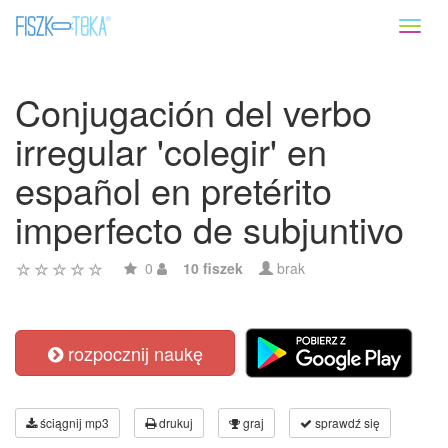
Toggl
naviga
Conjugación del verbo
irregular 'colegir' en
español en pretérito
imperfecto de subjuntivo
0
10 fiszek
brak
rozpocznij naukę
ściągnij mp3
drukuj
graj
sprawdź się