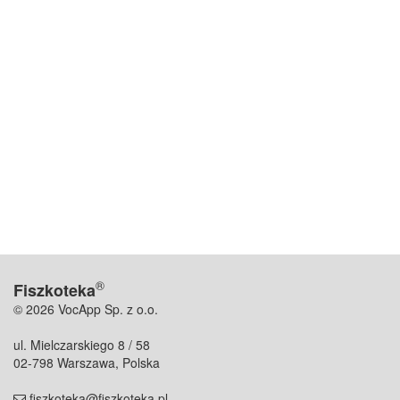
®
Fiszkoteka
© 2026 VocApp Sp. z o.o.
ul. Mielczarskiego 8 / 58
02-798 Warszawa, Polska
fiszkoteka@fiszkoteka.pl