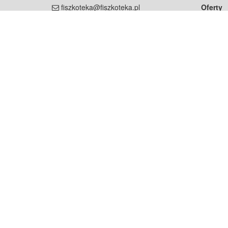
fiszkoteka@fiszkoteka.pl
Oferty
dla rodz
NIP: 951 245 79 19
dla kore
REGON: 369 727 696
Pomoc
Najczęst
Projekt współf
Rozwój.
Dowied
Strona korzysta z plików cookie w celu realizacji usług zgod