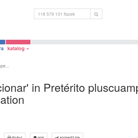
ła
katalog
pe...
onar' in Pretérito pluscuam
gation
drukuj
graj
sprawdź się