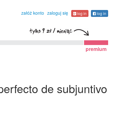
załóż konto
zaloguj się
log in
log in
premium
perfecto de subjuntivo