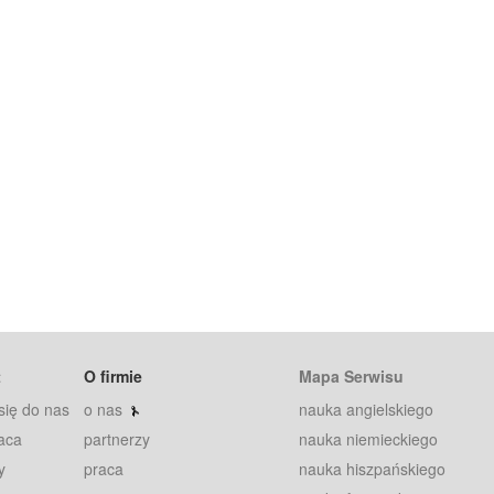
t
O firmie
Mapa Serwisu
się do nas
o nas
nauka angielskiego
aca
partnerzy
nauka niemieckiego
y
praca
nauka hiszpańskiego