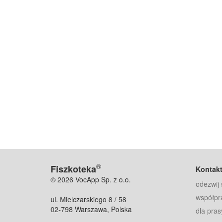
®
Fiszkoteka
Kontak
© 2026 VocApp Sp. z o.o.
odezwij 
współpr
ul. Mielczarskiego 8 / 58
02-798 Warszawa, Polska
dla pras