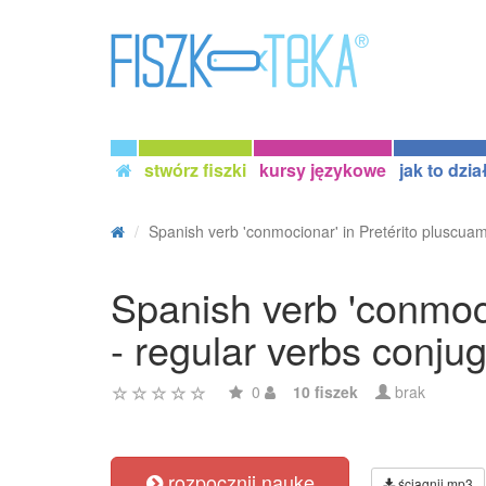
stwórz fiszki
kursy językowe
jak to dzia
Spanish verb 'conmocionar' in Pretérito pluscuam
Spanish verb 'conmoci
- regular verbs conju
0
10 fiszek
brak
rozpocznij naukę
ściągnij mp3