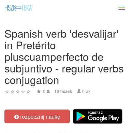
Toggl
naviga
Spanish verb 'desvalijar'
in Pretérito
pluscuamperfecto de
subjuntivo - regular verbs
conjugation
0
10 fiszek
brak
rozpocznij naukę