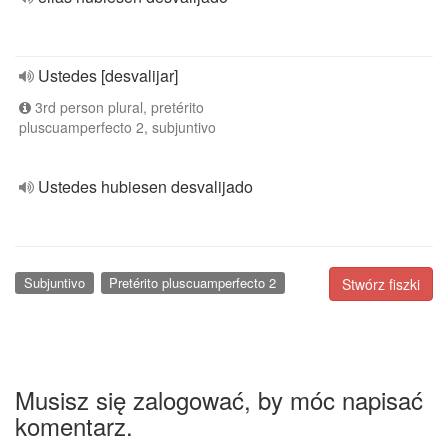
Ustedes [desvalijar]
3rd person plural, pretérito
pluscuamperfecto 2, subjuntivo
Ustedes hubiesen desvalijado
Subjuntivo
Pretérito pluscuamperfecto 2
Stwórz fiszki
Musisz się zalogować, by móc napisać
komentarz.