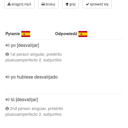
ściągnij mp3
drukuj
graj
sprawdź się
Pytanie
Odpowiedź
yo [desvalijar]
1st person singular, pretérito
pluscuamperfecto 2, subjuntivo
yo hubiese desvalijado
tú [desvalijar]
2nd person singular, pretérito
pluscuamperfecto 2, subjuntivo