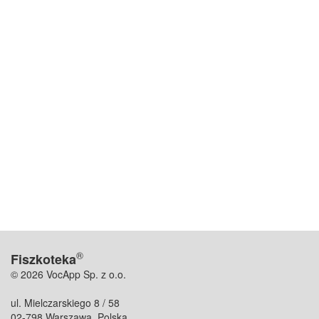
®
Fiszkoteka
© 2026 VocApp Sp. z o.o.
ul. Mielczarskiego 8 / 58
02-798 Warszawa, Polska