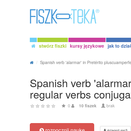
stwórz fiszki
kursy językowe
jak to dzia
Spanish verb 'alarmar' in Pretérito pluscuamperfe
Spanish verb 'alarmar
regular verbs conjuga
0
10 fiszek
brak
rozpocznij naukę
ściągnij mp3