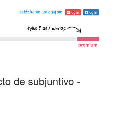
załóż konto
zaloguj się
log in
log in
premium
to de subjuntivo -