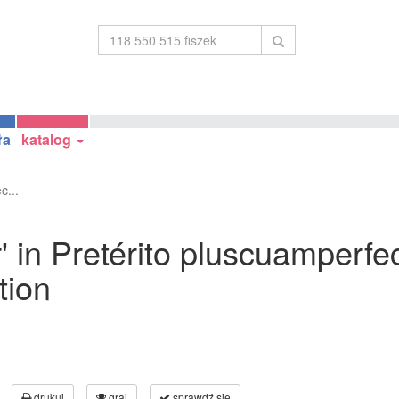
ła
katalog
c...
' in Pretérito pluscuamperfec
tion
drukuj
graj
sprawdź się