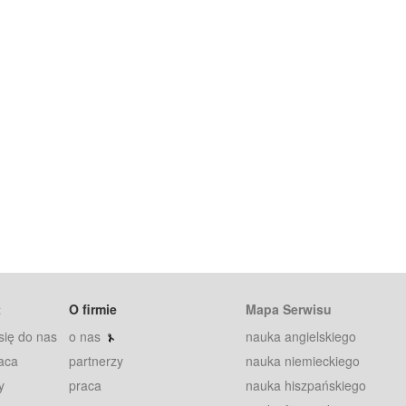
t
O firmie
Mapa Serwisu
się do nas
o nas
nauka angielskiego
aca
partnerzy
nauka niemieckiego
y
praca
nauka hiszpańskiego