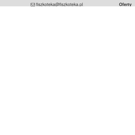
fiszkoteka@fiszkoteka.pl
Oferty
dla rodz
NIP: 951 245 79 19
dla kore
REGON: 369 727 696
Pomoc
Najczęst
Projekt współf
Rozwój.
Dowied
Strona korzysta z plików cookie w celu realizacji usług zgod