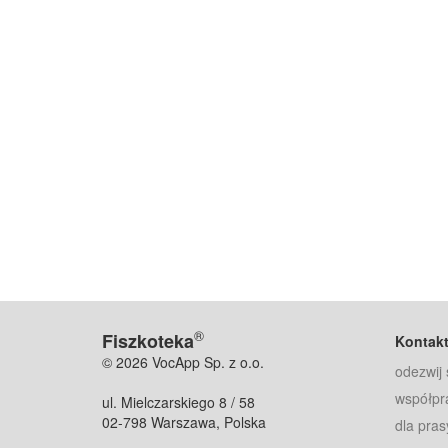
®
Fiszkoteka
Kontak
© 2026 VocApp Sp. z o.o.
odezwij 
współpr
ul. Mielczarskiego 8 / 58
02-798 Warszawa, Polska
dla pras