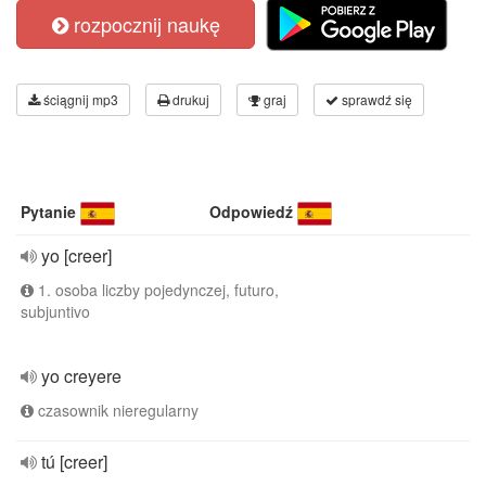
rozpocznij naukę
ściągnij mp3
drukuj
graj
sprawdź się
Pytanie
Odpowiedź
yo [creer]
1. osoba liczby pojedynczej, futuro,
subjuntivo
yo creyere
czasownik nieregularny
tú [creer]