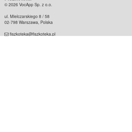
© 2026 VocApp Sp. z o.o.
ul. Mielczarskiego 8 / 58
02-798 Warszawa, Polska
fiszkoteka@fiszkoteka.pl
NIP: 951 245 79 19
REGON: 369 727 696
Kontakt
O firmie
odezwij się do nas
o nas
współpraca
partnerzy
dla prasy
praca