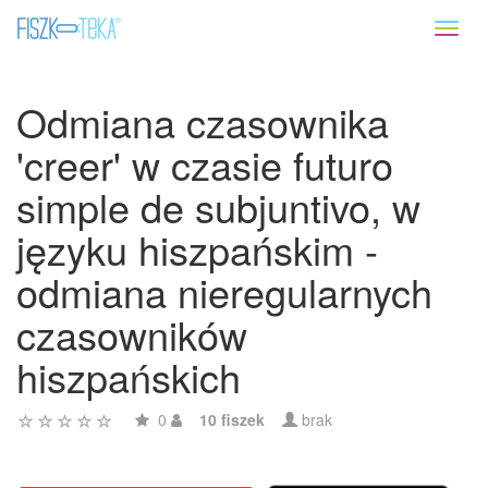
Toggl
naviga
Odmiana czasownika
'creer' w czasie futuro
simple de subjuntivo, w
języku hiszpańskim -
odmiana nieregularnych
czasowników
hiszpańskich
0
10 fiszek
brak