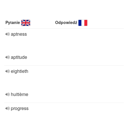
Pytanie
Odpowiedź
aptness
aptitude
eightieth
huitième
progress