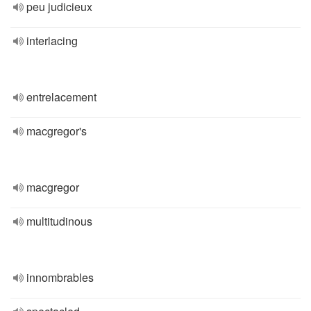
peu judicieux
interlacing
entrelacement
macgregor's
macgregor
multitudinous
innombrables