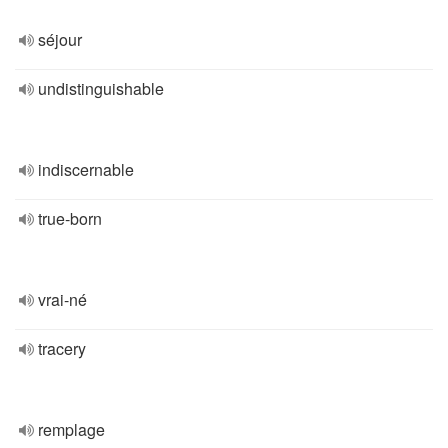
séjour
undistinguishable
indiscernable
true-born
vrai-né
tracery
remplage