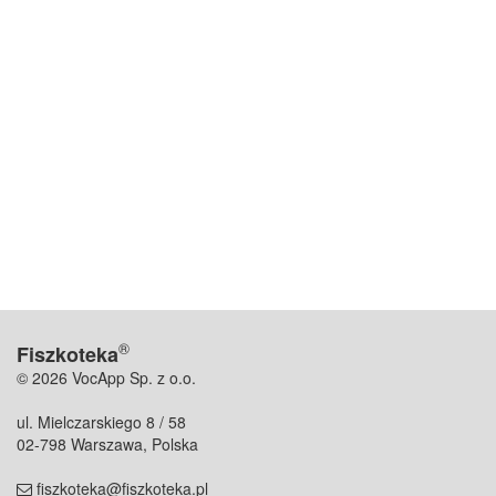
®
Fiszkoteka
© 2026 VocApp Sp. z o.o.
ul. Mielczarskiego 8 / 58
02-798 Warszawa, Polska
fiszkoteka@fiszkoteka.pl