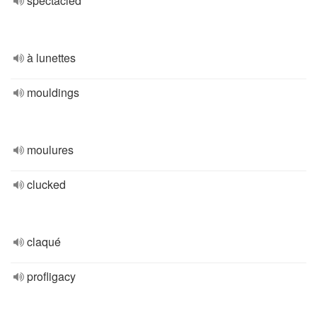
spectacled
à lunettes
mouldings
moulures
clucked
claqué
profligacy