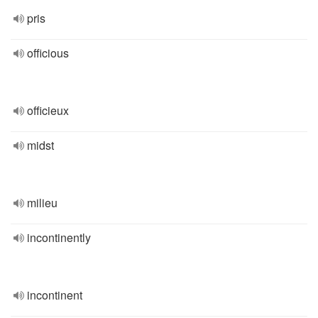
pris
officious
officieux
midst
milieu
incontinently
incontinent