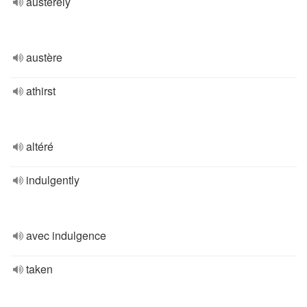
austerely
austère
athirst
altéré
indulgently
avec indulgence
taken