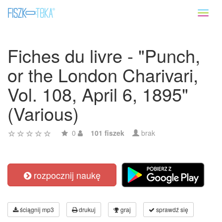
Toggl
naviga
Fiches du livre - "Punch,
or the London Charivari,
Vol. 108, April 6, 1895"
(Various)
0
101 fiszek
brak
rozpocznij naukę
ściągnij mp3
drukuj
graj
sprawdź się