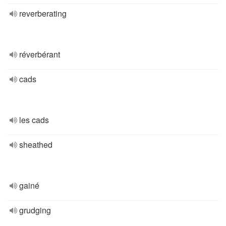
reverberating
réverbérant
cads
les cads
sheathed
gainé
grudging