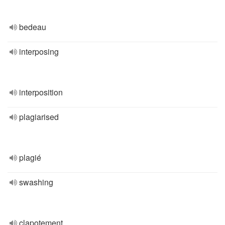
bedeau
interposing
interposition
plagiarised
plagié
swashing
clapotement