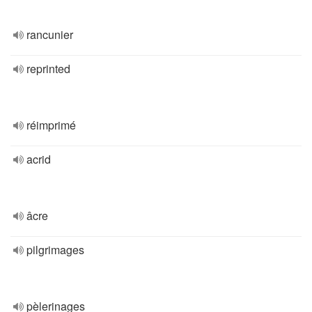
rancunier
reprinted
réimprimé
acrid
âcre
pilgrimages
pèlerinages