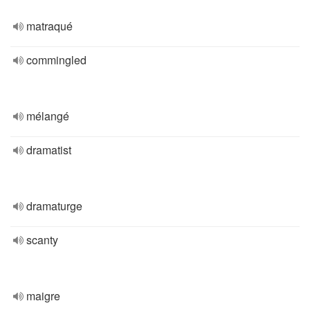
matraqué
commingled
mélangé
dramatist
dramaturge
scanty
maigre