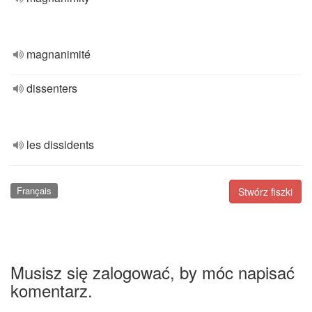
magnanimité
dissenters
les dissidents
Français
Stwórz fiszki
Musisz się zalogować, by móc napisać
komentarz.