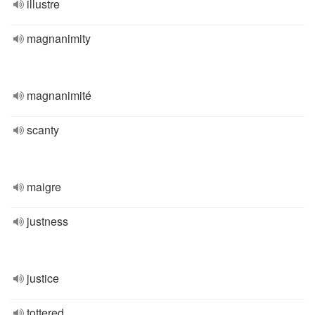
illustre
magnanimity
magnanimité
scanty
maigre
justness
justice
tottered