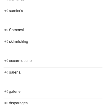
sumter's
Sommeil
skirmishing
escarmouche
galena
galène
disparages