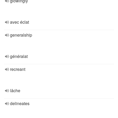
glowingly
avec éclat
generalship
généralat
recreant
lâche
delineates