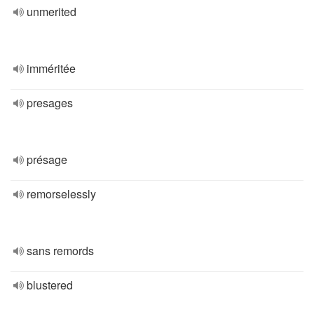
unmerited
imméritée
presages
présage
remorselessly
sans remords
blustered