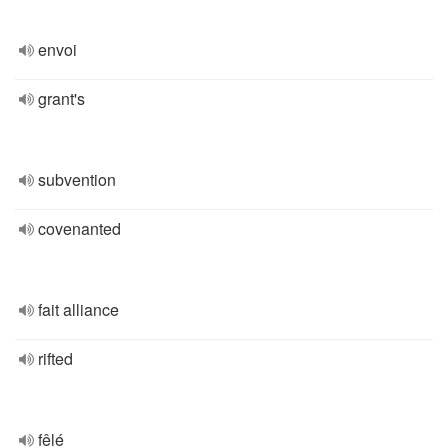
envoi
grant's
subvention
covenanted
fait alliance
rifted
fêlé