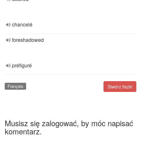
chancelé
foreshadowed
préfiguré
Français
Stwórz fiszki
Musisz się zalogować, by móc napisać
komentarz.