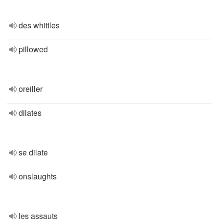
des whittles
pillowed
oreiller
dilates
se dilate
onslaughts
les assauts