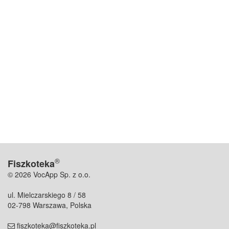
®
Fiszkoteka
© 2026 VocApp Sp. z o.o.
ul. Mielczarskiego 8 / 58
02-798 Warszawa, Polska
fiszkoteka@fiszkoteka.pl