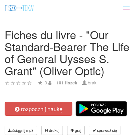
Toggl
naviga
Fiches du livre - "Our
Standard-Bearer The Life
of General Uysses S.
Grant" (Oliver Optic)
0
101 fiszek
brak
rozpocznij naukę
ściągnij mp3
drukuj
graj
sprawdź się