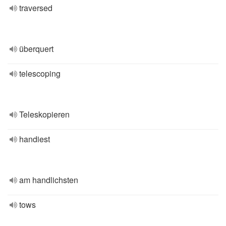
traversed
überquert
telescoping
Teleskopieren
handiest
am handlichsten
tows