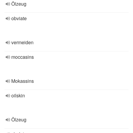
Ölzeug
obviate
vermeiden
moccasins
Mokassins
oilskin
Ölzeug