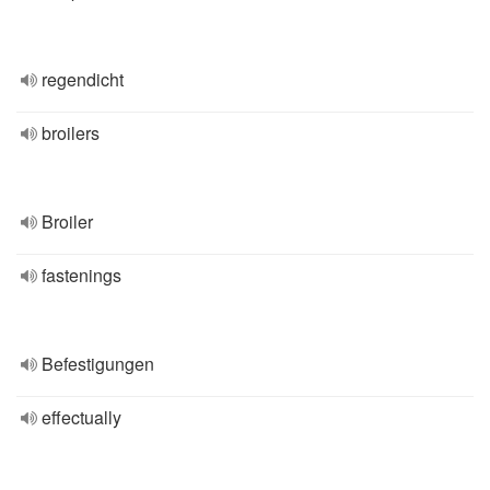
regendicht
broilers
Broiler
fastenings
Befestigungen
effectually