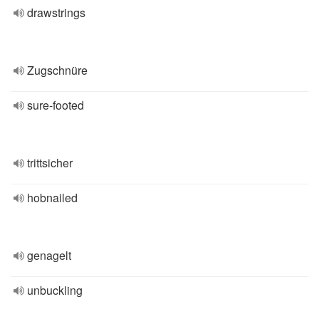
drawstrings
Zugschnüre
sure-footed
trittsicher
hobnailed
genagelt
unbuckling