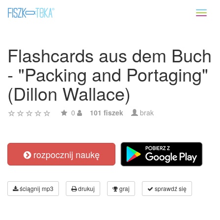
Toggl
naviga
Flashcards aus dem Buch
- "Packing and Portaging"
(Dillon Wallace)
0
101 fiszek
brak
rozpocznij naukę
ściągnij mp3
drukuj
graj
sprawdź się