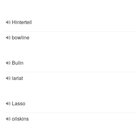
Hinterteil
bowline
Bulin
lariat
Lasso
oilskins