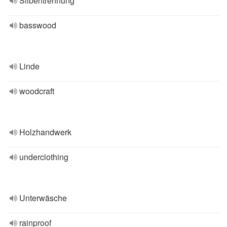
Silbentrennung
basswood
Linde
woodcraft
Holzhandwerk
underclothing
Unterwäsche
rainproof