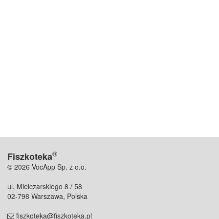
®
Fiszkoteka
© 2026 VocApp Sp. z o.o.
ul. Mielczarskiego 8 / 58
02-798 Warszawa, Polska
fiszkoteka@fiszkoteka.pl