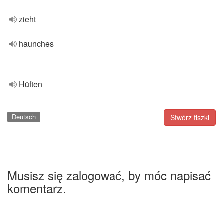
zieht
haunches
Hüften
Deutsch
Stwórz fiszki
Musisz się zalogować, by móc napisać
komentarz.