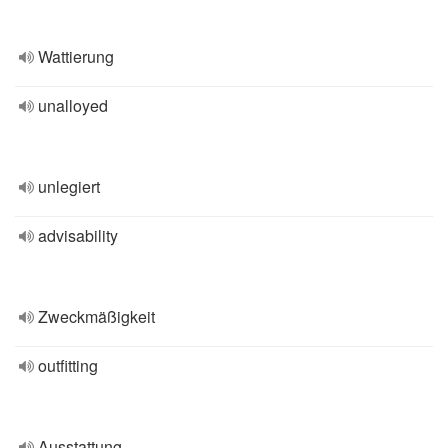
Wattierung
unalloyed
unlegiert
advisability
Zweckmäßigkeit
outfitting
Ausstattung