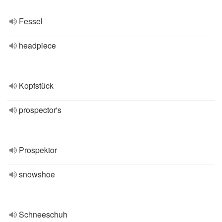
Fessel
headpiece
Kopfstück
prospector's
Prospektor
snowshoe
Schneeschuh