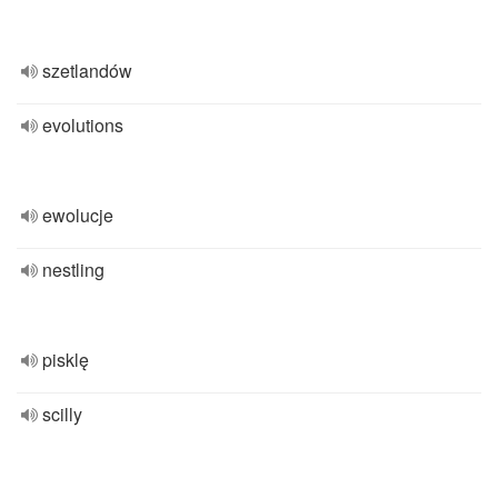
szetlandów
evolutions
ewolucje
nestling
pisklę
scilly