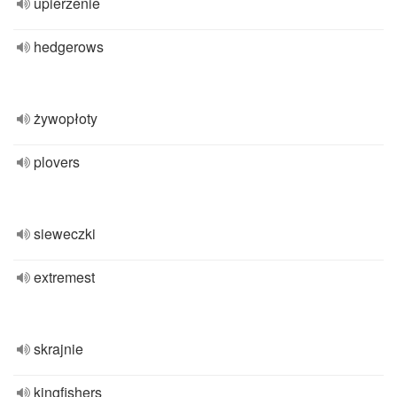
upierzenie
hedgerows
żywopłoty
plovers
sieweczki
extremest
skrajnie
kingfishers