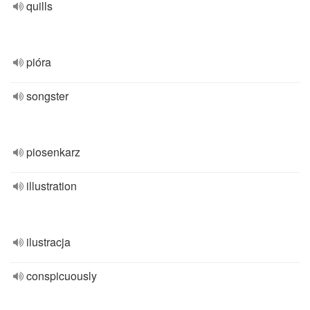
quills
pióra
songster
piosenkarz
illustration
ilustracja
conspicuously