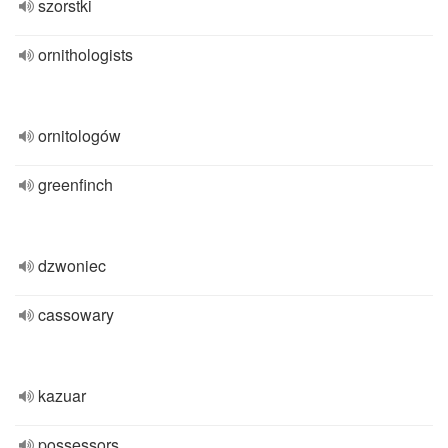
szorstki
ornithologists
ornitologów
greenfinch
dzwoniec
cassowary
kazuar
possessors