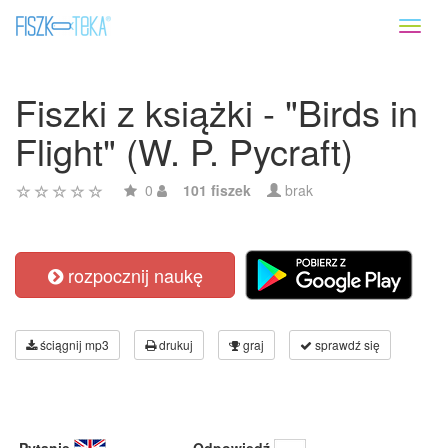
Toggl
naviga
Fiszki z książki - "Birds in
Flight" (W. P. Pycraft)
0
101 fiszek
brak
rozpocznij naukę
ściągnij mp3
drukuj
graj
sprawdź się