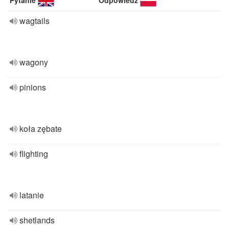
Pytanie
Odpowiedź
wagtails
wagony
pinions
koła zębate
flighting
latanie
shetlands