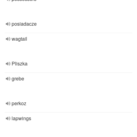
posiadacze
wagtail
Pliszka
grebe
perkoz
lapwings