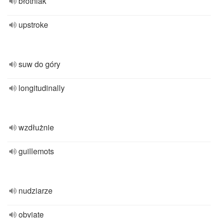
błotniak
upstroke
suw do góry
longitudinally
wzdłużnie
guillemots
nudziarze
obviate