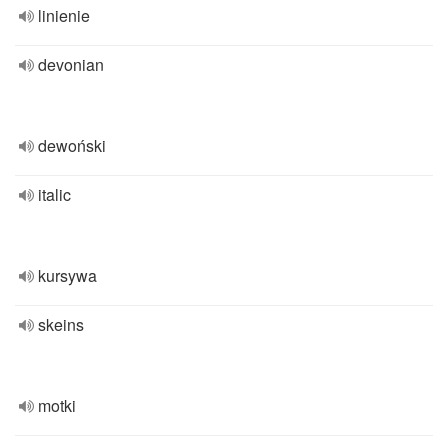
linienie
devonian
dewoński
italic
kursywa
skeins
motki