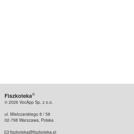
®
Fiszkoteka
© 2026 VocApp Sp. z o.o.
ul. Mielczarskiego 8 / 58
02-798 Warszawa, Polska
fiszkoteka@fiszkoteka.pl