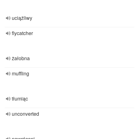
uciążliwy
flycatcher
żałobna
muffling
tłumiąc
unconverted
nawróceni