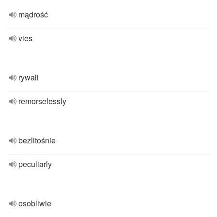
mądrość
vies
rywali
remorselessly
bezlitośnie
peculiarly
osobliwie