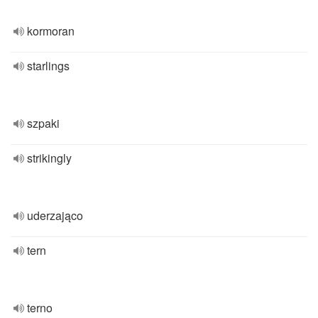
kormoran
starlings
szpaki
strikingly
uderzająco
tern
terno