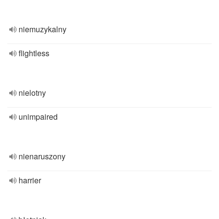
niemuzykalny
flightless
nielotny
unimpaired
nienaruszony
harrier