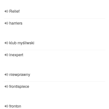
Relief
harriers
klub myśliwski
inexpert
niewprawny
frontispiece
fronton