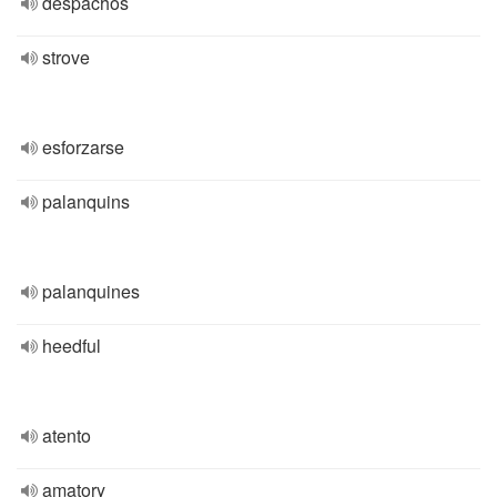
despachos
strove
esforzarse
palanquins
palanquines
heedful
atento
amatory