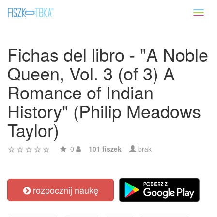
Toggl
naviga
Fichas del libro - "A Noble
Queen, Vol. 3 (of 3) A
Romance of Indian
History" (Philip Meadows
Taylor)
0
101 fiszek
brak
rozpocznij naukę