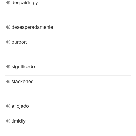
despairingly
desesperadamente
purport
significado
slackened
aflojado
timidly