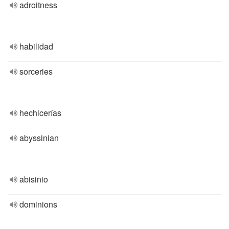
adroitness
habilidad
sorceries
hechicerías
abyssinian
abisinio
dominions