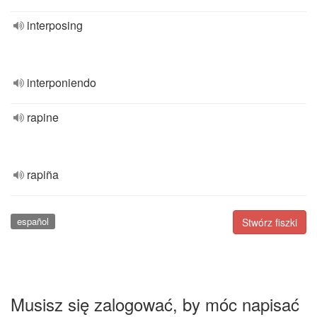
interposing
interponiendo
rapine
rapiña
español
Stwórz fiszki
Musisz się zalogować, by móc napisać