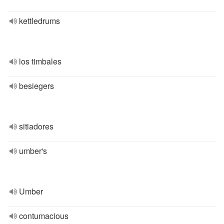
kettledrums
los timbales
besiegers
sitiadores
umber's
Umber
contumacious