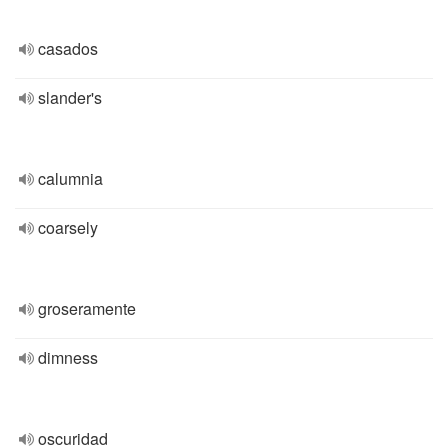
casados
slander's
calumnia
coarsely
groseramente
dimness
oscuridad