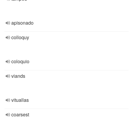
apisonado
colloquy
coloquio
viands
vituallas
coarsest