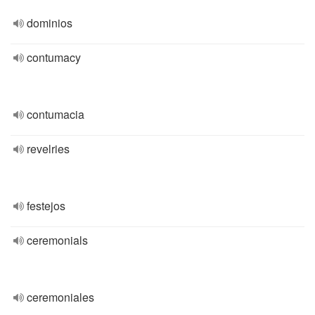
dominios
contumacy
contumacia
revelries
festejos
ceremonials
ceremoniales