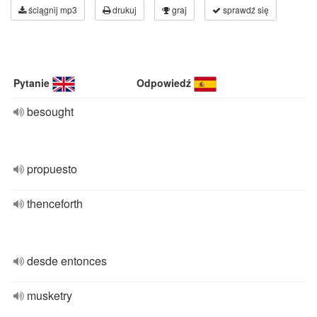
ściągnij mp3
drukuj
graj
sprawdź się
Pytanie
Odpowiedź
besought
propuesto
thenceforth
desde entonces
musketry