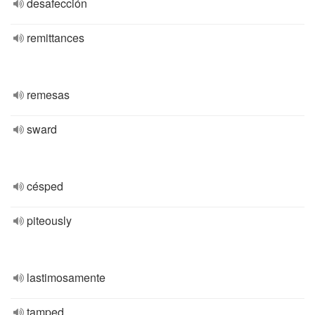
desafección
remittances
remesas
sward
césped
piteously
lastimosamente
tamped