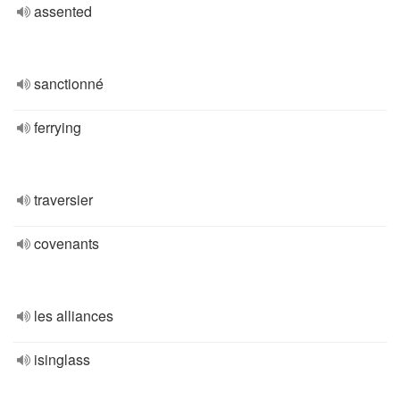
assented
sanctionné
ferrying
traversier
covenants
les alliances
isinglass