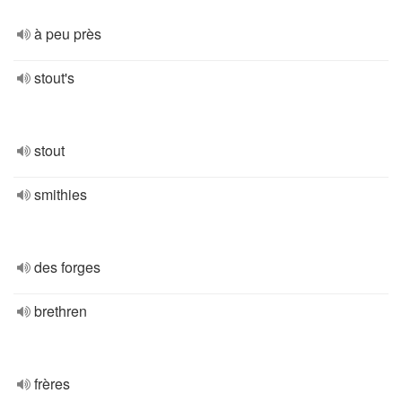
à peu près
stout's
stout
smithies
des forges
brethren
frères