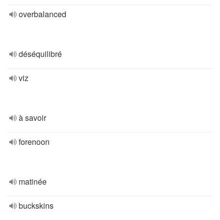
overbalanced
déséquilibré
viz
à savoir
forenoon
matinée
buckskins