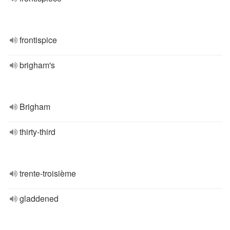
frontispice
brigham's
Brigham
thirty-third
trente-troisième
gladdened