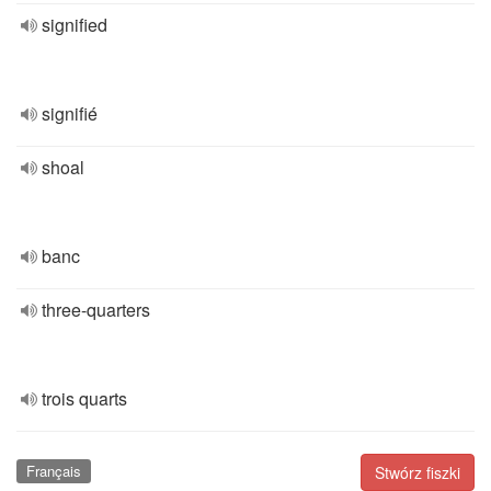
signified
signifié
shoal
banc
three-quarters
trois quarts
Français
Stwórz fiszki