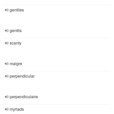
gentiles
gentils
scanty
maigre
perpendicular
perpendiculaire
myriads