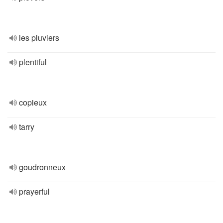
les pluviers
plentiful
copieux
tarry
goudronneux
prayerful