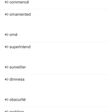
commencé
ornamented
orné
superintend
surveiller
dimness
obscurité
rankling