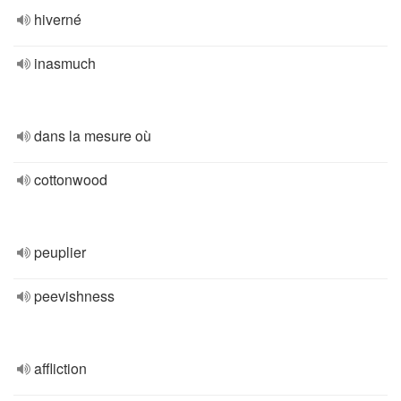
hiverné
inasmuch
dans la mesure où
cottonwood
peuplier
peevishness
affliction