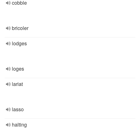
cobble
bricoler
lodges
loges
lariat
lasso
halting