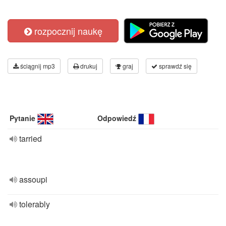
rozpocznij naukę
ściągnij mp3
drukuj
graj
sprawdź się
Pytanie
Odpowiedź
tarried
assoupi
tolerably