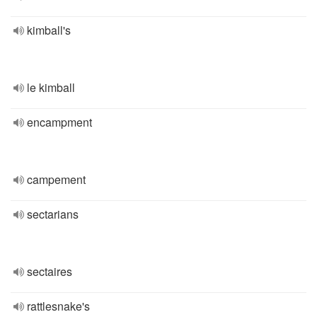
kimball's
le kimball
encampment
campement
sectarians
sectaires
rattlesnake's