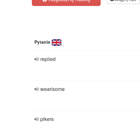
Pytanie
replied
wearisome
pikers