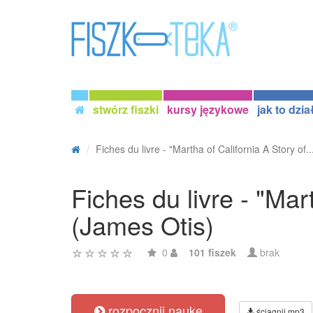
stwórz fiszki
kursy językowe
jak to dzia
Fiches du livre - "Martha of California A Story of..
Fiches du livre - "Mart
(James Otis)
0
101 fiszek
brak
rozpocznij naukę
ściągnij mp3