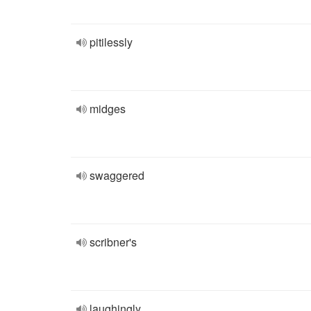
pitilessly
midges
swaggered
scribner's
laughingly