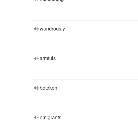
wondrously
armfuls
betoken
emigrants