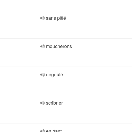
sans pitié
moucherons
dégoûté
scribner
en riant