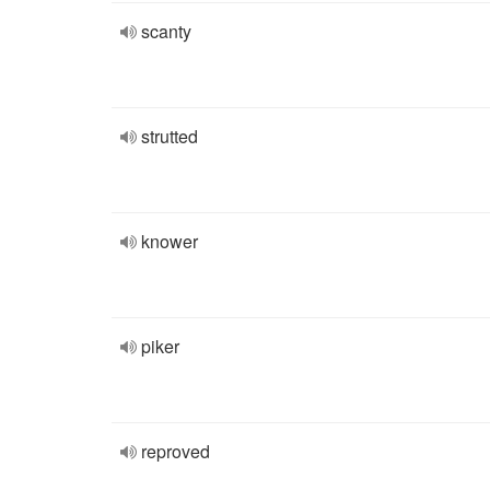
scanty
strutted
knower
piker
reproved