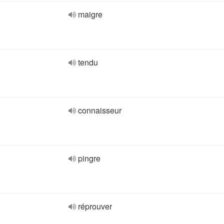
maigre
tendu
connaisseur
pingre
réprouver