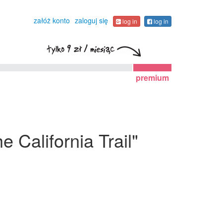
załóż konto
zaloguj się
log in
log in
premium
e California Trail"