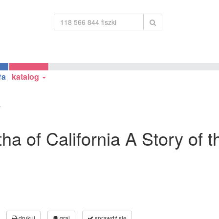
ła
katalog
.
ha of California A Story of th
drukuj
graj
sprawdź się