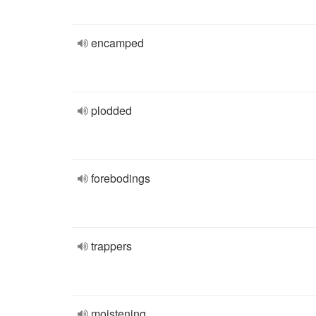
encamped
plodded
forebodings
trappers
moistening