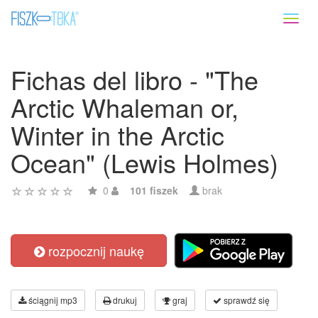
Toggl
naviga
Fichas del libro - "The
Arctic Whaleman or,
Winter in the Arctic
Ocean" (Lewis Holmes)
0
101 fiszek
brak
rozpocznij naukę
ściągnij mp3
drukuj
graj
sprawdź się