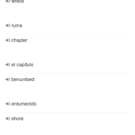
wreck
ruina
chapter
el capítulo
benumbed
entumecido
shore