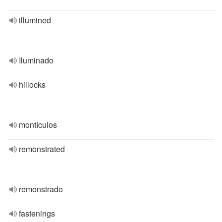
illumined
Iluminado
hillocks
montículos
remonstrated
remonstrado
fastenings