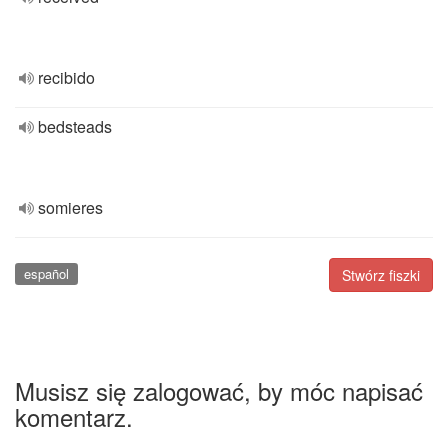
recibido
bedsteads
somieres
español
Stwórz fiszki
Musisz się zalogować, by móc napisać
komentarz.