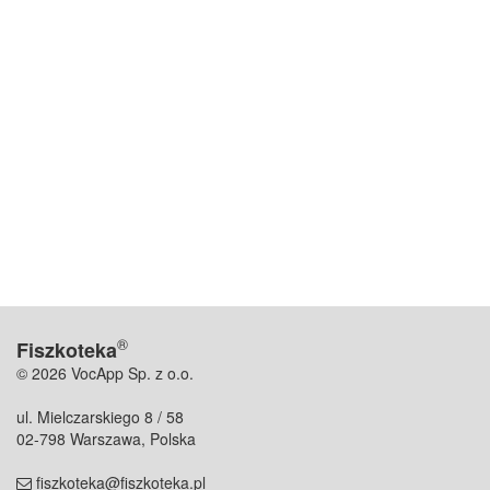
®
Fiszkoteka
© 2026 VocApp Sp. z o.o.
ul. Mielczarskiego 8 / 58
02-798 Warszawa, Polska
fiszkoteka@fiszkoteka.pl