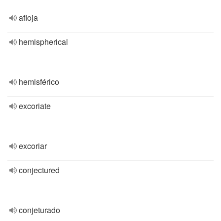
afloja
hemispherical
hemisférico
excoriate
excoriar
conjectured
conjeturado