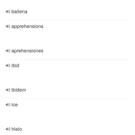
ballena
apprehensions
aprehensiones
ibid
ibídem
ice
hielo