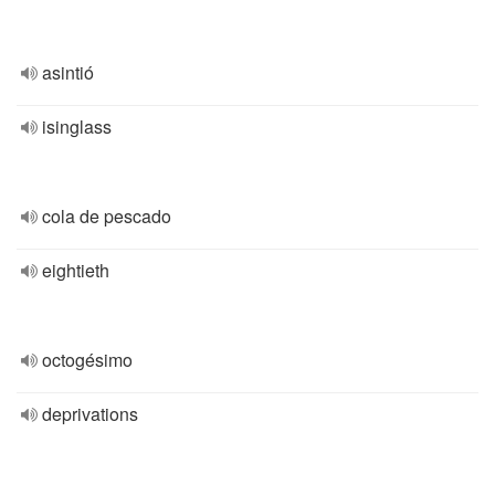
asintió
isinglass
cola de pescado
eightieth
octogésimo
deprivations