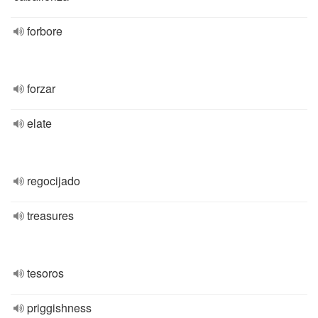
forbore
forzar
elate
regocijado
treasures
tesoros
priggishness