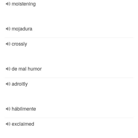
moistening
mojadura
crossly
de mal humor
adroitly
hábilmente
exclaimed