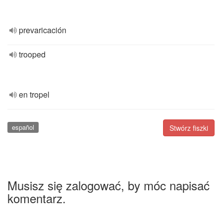
prevaricación
trooped
en tropel
español
Stwórz fiszki
Musisz się zalogować, by móc napisać
komentarz.