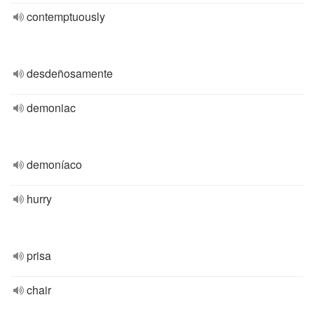
contemptuously
desdeñosamente
demoniac
demoníaco
hurry
prisa
chair