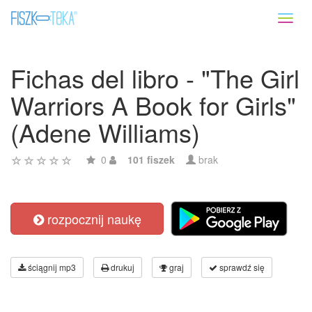
Toggl
naviga
Fichas del libro - "The Girl
Warriors A Book for Girls"
(Adene Williams)
0
101 fiszek
brak
rozpocznij naukę
ściągnij mp3
drukuj
graj
sprawdź się