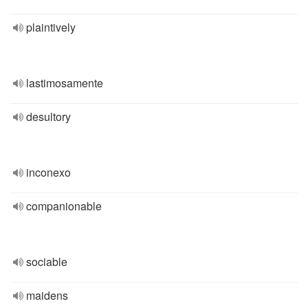
plaintively
lastimosamente
desultory
inconexo
companionable
sociable
maidens