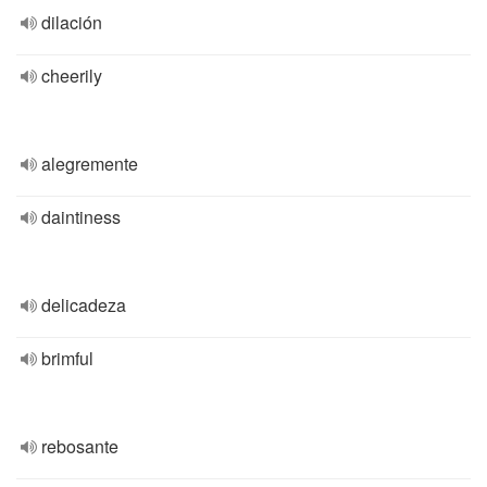
dilación
cheerily
alegremente
daintiness
delicadeza
brimful
rebosante