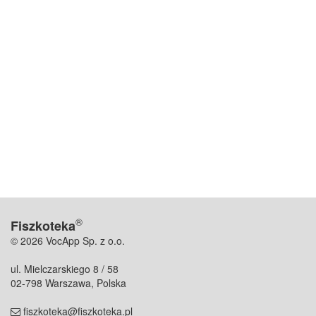
®
Fiszkoteka
© 2026 VocApp Sp. z o.o.
ul. Mielczarskiego 8 / 58
02-798 Warszawa, Polska
fiszkoteka@fiszkoteka.pl