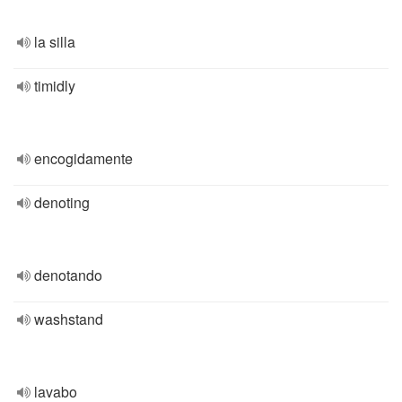
la silla
timidly
encogidamente
denoting
denotando
washstand
lavabo