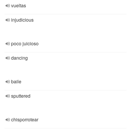
vueltas
injudicious
poco juicioso
dancing
baile
sputtered
chisporrotear