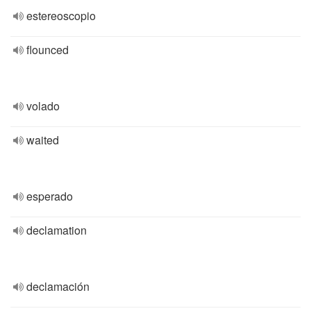
estereoscopio
flounced
volado
waited
esperado
declamation
declamación