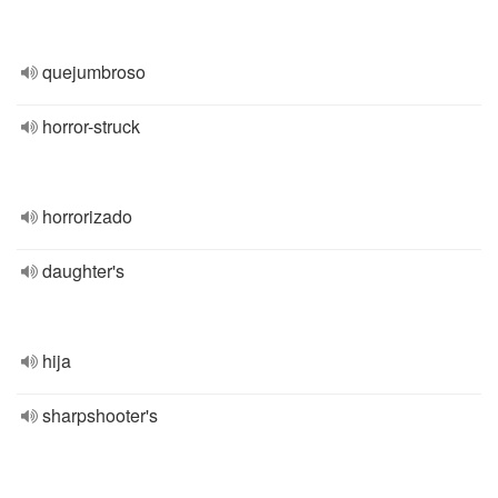
quejumbroso
horror-struck
horrorizado
daughter's
hija
sharpshooter's