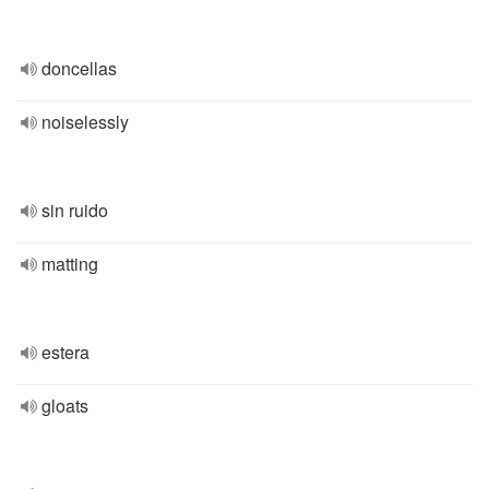
doncellas
noiselessly
sin ruido
matting
estera
gloats