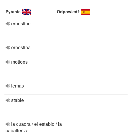
Pytanie
Odpowiedź
ernestine
ernestina
mottoes
lemas
stable
la cuadra / el establo / la
caballeriza