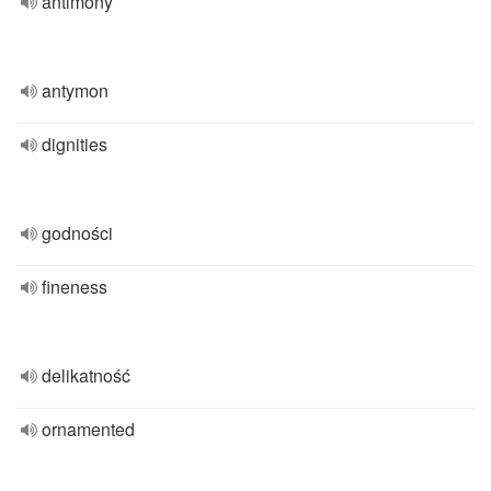
antimony
antymon
dignities
godności
fineness
delikatność
ornamented