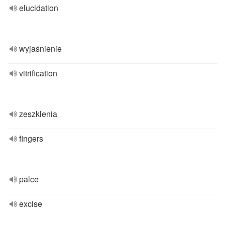
elucidation
wyjaśnienie
vitrification
zeszklenia
fingers
palce
excise