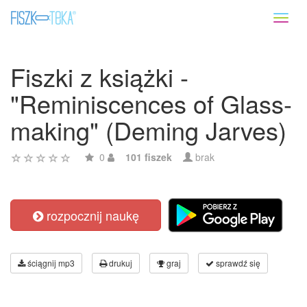
Toggl
naviga
Fiszki z książki -
"Reminiscences of Glass-
making" (Deming Jarves)
0
101 fiszek
brak
rozpocznij naukę
ściągnij mp3
drukuj
graj
sprawdź się