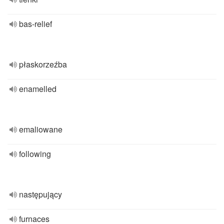
bas-relief
płaskorzeźba
enamelled
emaliowane
following
następujący
furnaces