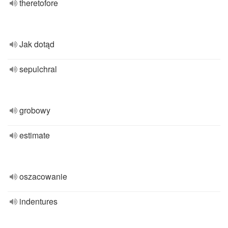
theretofore
Jak dotąd
sepulchral
grobowy
estimate
oszacowanie
indentures