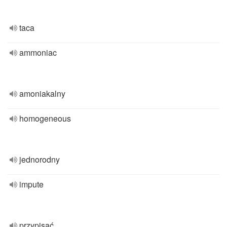
taca
ammoniac
amoniakalny
homogeneous
jednorodny
impute
przypisać