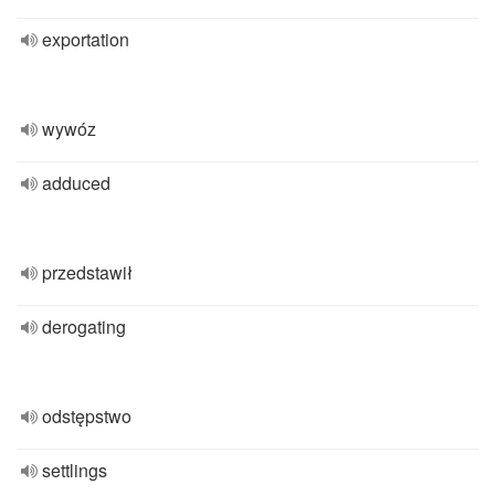
exportation
wywóz
adduced
przedstawił
derogating
odstępstwo
settlings