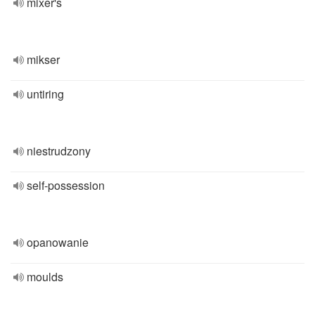
mixer's
mikser
untiring
niestrudzony
self-possession
opanowanie
moulds