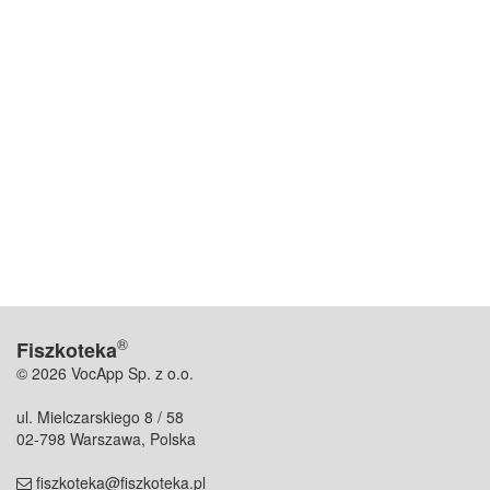
®
Fiszkoteka
© 2026 VocApp Sp. z o.o.
ul. Mielczarskiego 8 / 58
02-798 Warszawa, Polska
fiszkoteka@fiszkoteka.pl