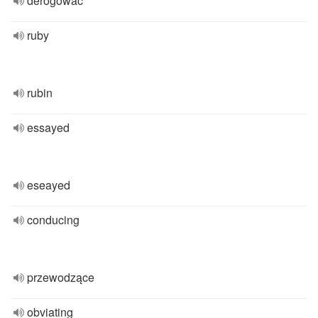
derogować
ruby
rubin
essayed
eseayed
conducing
przewodzące
obviating