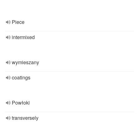
Piece
intermixed
wymieszany
coatings
Powłoki
transversely