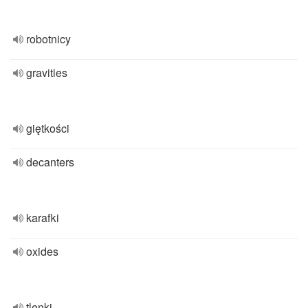
robotnicy
gravities
giętkości
decanters
karafki
oxides
tlenki