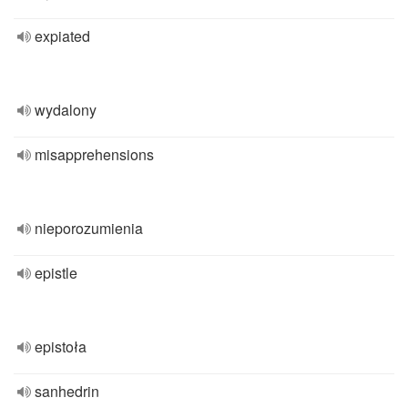
expiated
wydalony
misapprehensions
nieporozumienia
epistle
epistoła
sanhedrin