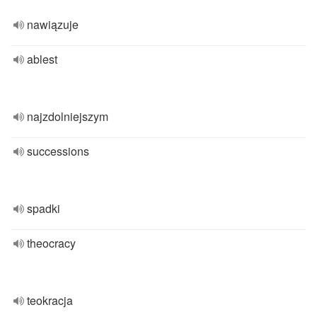
nawiązuje
ablest
najzdolniejszym
successions
spadki
theocracy
teokracja