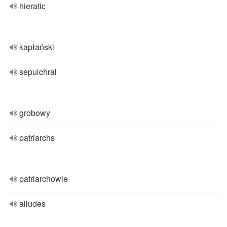
hieratic
kapłański
sepulchral
grobowy
patriarchs
patriarchowie
alludes