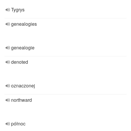
Tygrys
genealogies
genealogie
denoted
oznaczonej
northward
północ