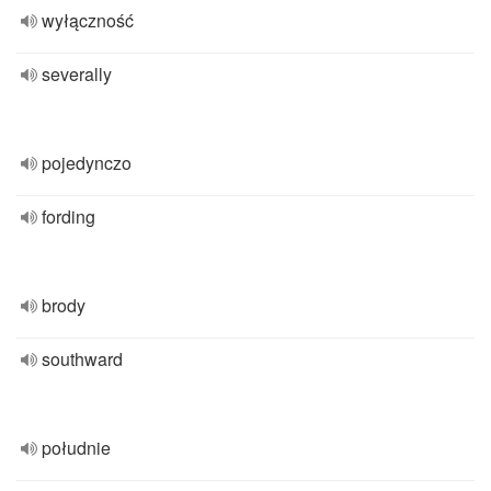
wyłączność
severally
pojedynczo
fording
brody
southward
południe