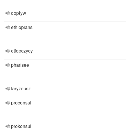
dopływ
ethiopians
etiopczycy
pharisee
faryzeusz
proconsul
prokonsul