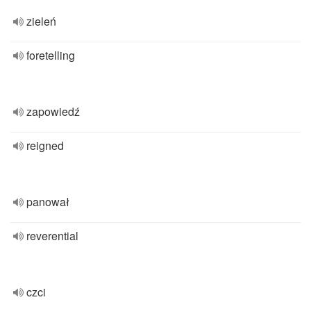
zieleń
foretelling
zapowiedź
reigned
panował
reverential
czci