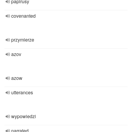
papirusy
covenanted
przymierze
azov
azow
utterances
wypowiedzi
narrated