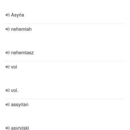
Asyria
nehemiah
nehemiasz
vol
vol.
assyrian
asyryjski