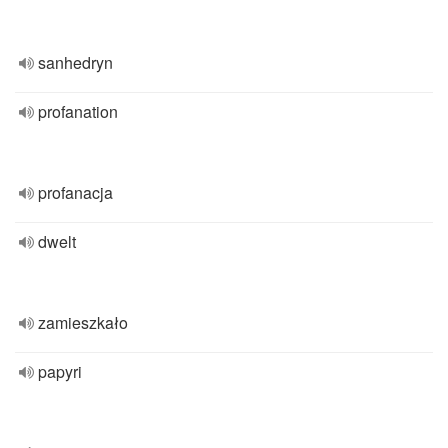
sanhedryn
profanation
profanacja
dwelt
zamieszkało
papyri