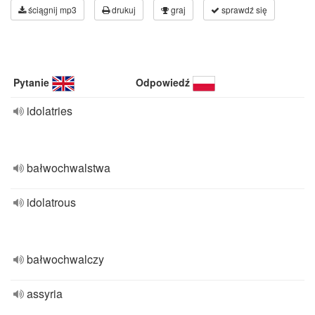
ściągnij mp3
drukuj
graj
sprawdź się
Pytanie
Odpowiedź
idolatries
bałwochwalstwa
idolatrous
bałwochwalczy
assyria