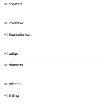
copyists
kopistów
thenceforward
odtąd
dimness
półmrok
tinting