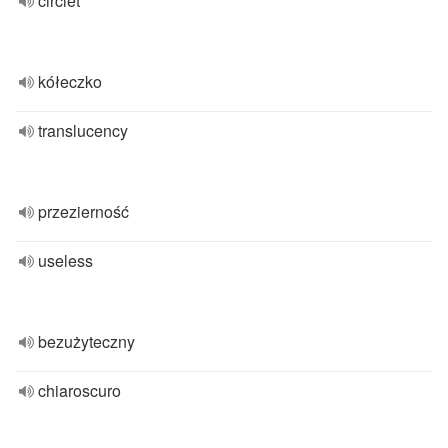
circlet
kółeczko
translucency
przezierność
useless
bezużyteczny
chiaroscuro