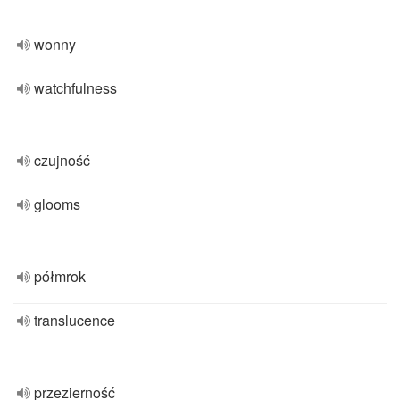
wonny
watchfulness
czujność
glooms
półmrok
translucence
przezierność