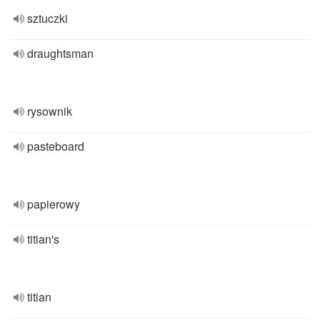
sztuczki
draughtsman
rysownik
pasteboard
papierowy
titian's
titian