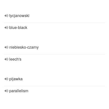
tycjanowski
blue-black
niebiesko-czarny
leech's
pijawka
parallelism