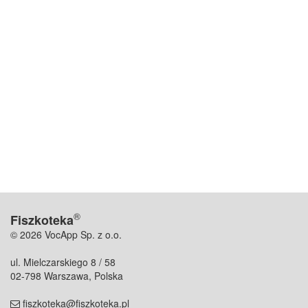
®
Fiszkoteka
© 2026 VocApp Sp. z o.o.
ul. Mielczarskiego 8 / 58
02-798 Warszawa, Polska
fiszkoteka@fiszkoteka.pl