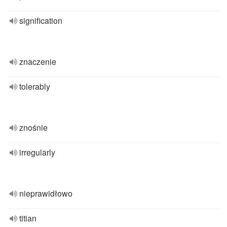
signification
znaczenie
tolerably
znośnie
irregularly
nieprawidłowo
titian