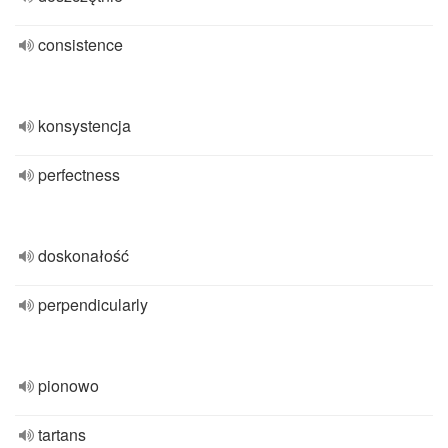
consistence
konsystencja
perfectness
doskonałość
perpendicularly
pionowo
tartans