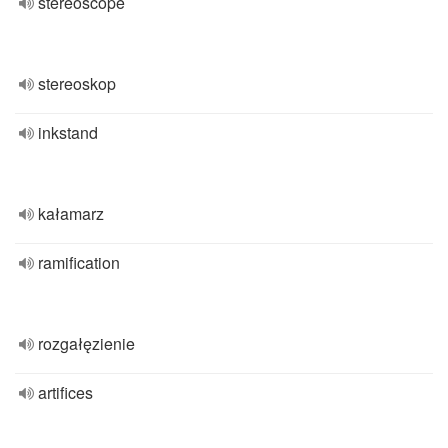
stereoscope
stereoskop
inkstand
kałamarz
ramification
rozgałęzienie
artifices