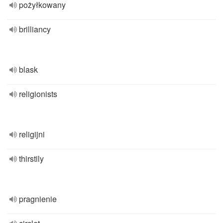
pożyłkowany
brilliancy
blask
religionists
religijni
thirstily
pragnienie