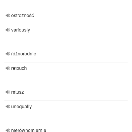
ostrożność
variously
różnorodnie
retouch
retusz
unequally
nierównomiernie