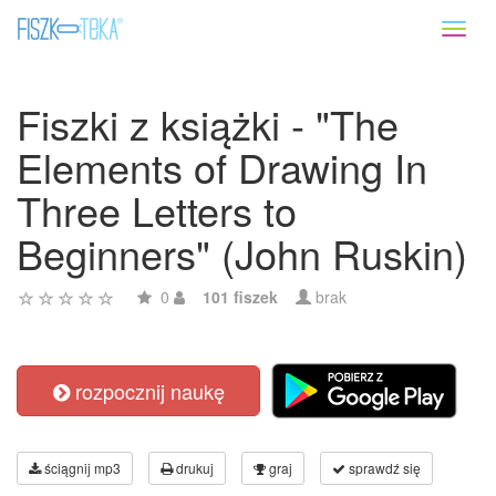
Toggl
naviga
Fiszki z książki - "The
Elements of Drawing In
Three Letters to
Beginners" (John Ruskin)
0
101 fiszek
brak
rozpocznij naukę
ściągnij mp3
drukuj
graj
sprawdź się