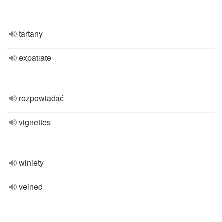
tartany
expatiate
rozpowiadać
vignettes
winiety
veined