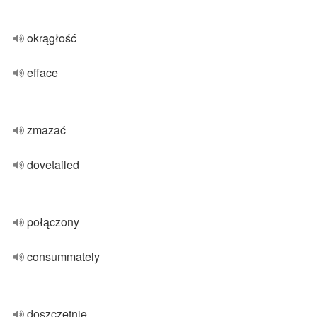
okrągłość
efface
zmazać
dovetailed
połączony
consummately
doszczętnie