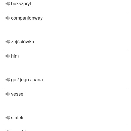
bukszpryt
companionway
zejściówka
him
go / jego / pana
vessel
statek