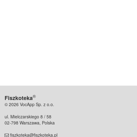
®
Fiszkoteka
© 2026 VocApp Sp. z o.o.
ul. Mielczarskiego 8 / 58
02-798 Warszawa, Polska
fiszkoteka@fiszkoteka.pl