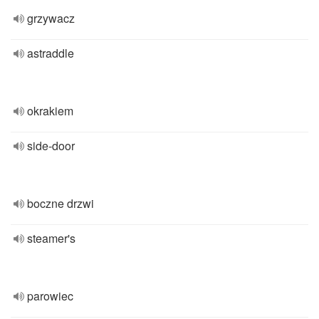
grzywacz
astraddle
okrakiem
side-door
boczne drzwi
steamer's
parowiec