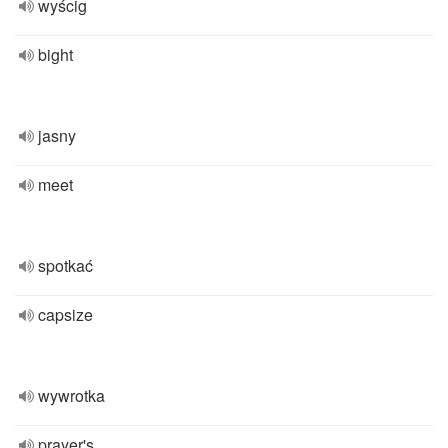
wyścig
bight
jasny
meet
spotkać
capsize
wywrotka
prayer's