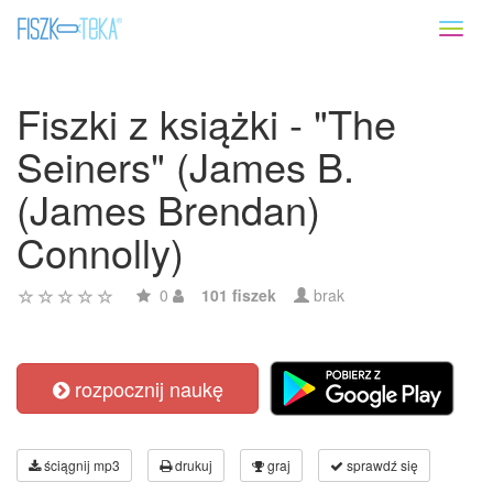
Toggl
naviga
Fiszki z książki - "The
Seiners" (James B.
(James Brendan)
Connolly)
0
101 fiszek
brak
rozpocznij naukę
ściągnij mp3
drukuj
graj
sprawdź się