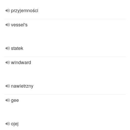
przyjemności
vessel's
statek
windward
nawietrzny
gee
ojej