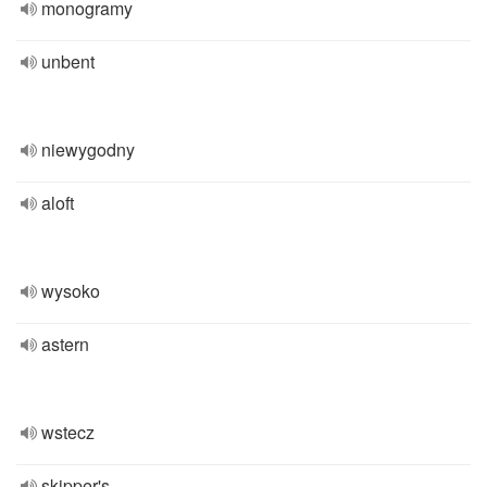
monogramy
unbent
niewygodny
aloft
wysoko
astern
wstecz
skipper's