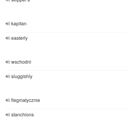
kapitan
easterly
wschodni
sluggishly
flegmatycznie
stanchions