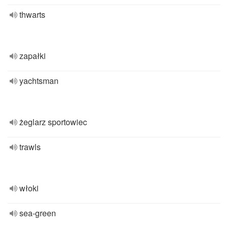
thwarts
zapałki
yachtsman
żeglarz sportowiec
trawls
włoki
sea-green