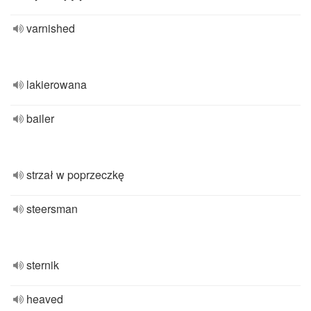
varnished
lakierowana
bailer
strzał w poprzeczkę
steersman
sternik
heaved