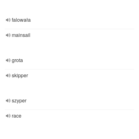
falowała
mainsail
grota
skipper
szyper
race