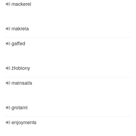
mackerel
makrela
gaffed
żłobiony
mainsails
grotami
enjoyments