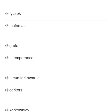
ryczek
mainmast
grota
intemperance
nieumiarkowanie
corkers
korkownicy