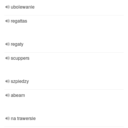
ubolewanie
regattas
regaty
scuppers
szpiedzy
abeam
na trawersie