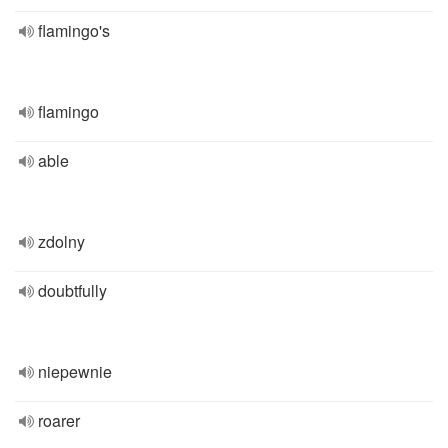
flamingo's
flamingo
able
zdolny
doubtfully
niepewnie
roarer