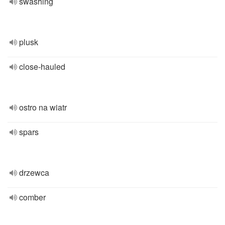
swashing
plusk
close-hauled
ostro na wiatr
spars
drzewca
comber