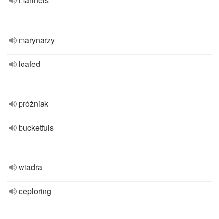
mariners
marynarzy
loafed
próżniak
bucketfuls
wiadra
deploring