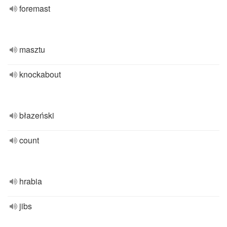
foremast
masztu
knockabout
błazeński
count
hrabia
jibs