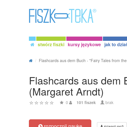
stwórz fiszki
kursy językowe
jak to dzia
Flashcards aus dem Buch - "Fairy Tales from the
Flashcards aus dem B
(Margaret Arndt)
0
101 fiszek
brak
rozpocznij naukę
ściągnij mp3