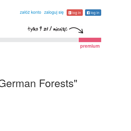
załóż konto
zaloguj się
log in
log in
premium
 German Forests"