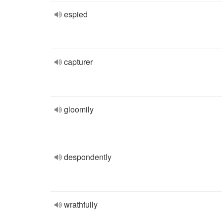
espied
capturer
gloomily
despondently
wrathfully