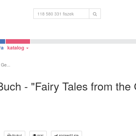
ła
katalog
 Ge...
uch - "Fairy Tales from the
drukuj
graj
sprawdź się