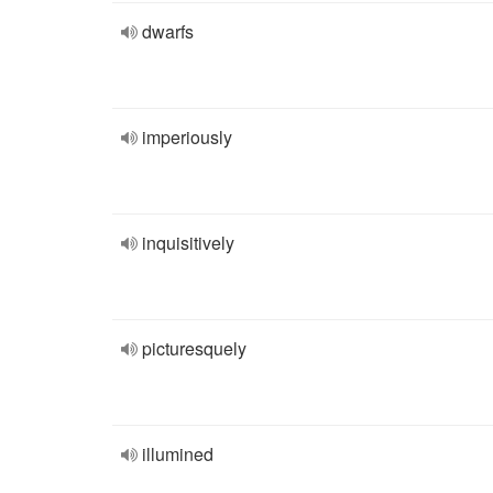
dwarfs
imperiously
inquisitively
picturesquely
illumined