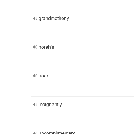
grandmotherly
norah's
hoar
indignantly
uncomplimentary