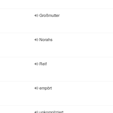
Großmutter
Norahs
Reif
empört
unkompliziert