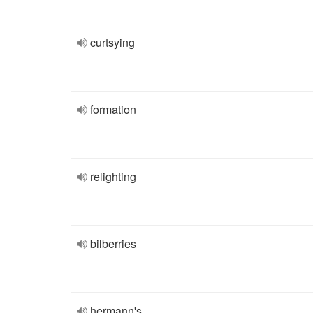
curtsying
formation
relighting
bilberries
hermann's