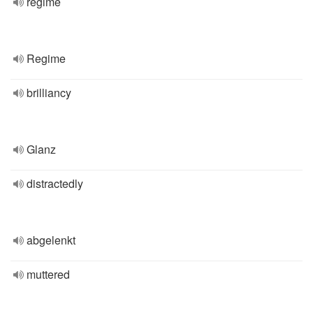
régime
Regime
brilliancy
Glanz
distractedly
abgelenkt
muttered