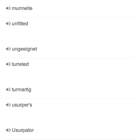
murmelte
unfitted
ungeeignet
turreted
turmartig
usurper's
Usurpator