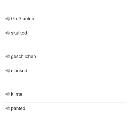
Großtanten
skulked
geschlichen
clanked
klirrte
panted