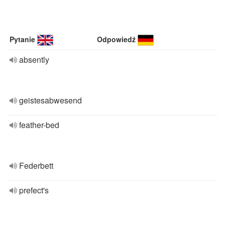
Pytanie
Odpowiedź
absently
geistesabwesend
feather-bed
Federbett
prefect's