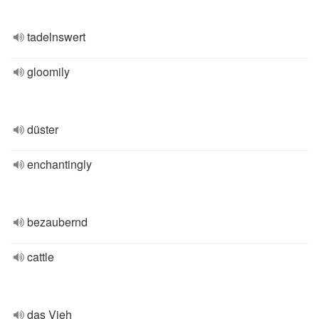
tadelnswert
gloomily
düster
enchantingly
bezaubernd
cattle
das Vieh