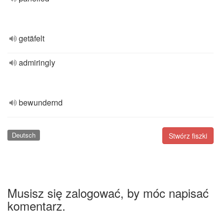
getäfelt
admiringly
bewundernd
Deutsch
Stwórz fiszki
Musisz się zalogować, by móc napisać
komentarz.