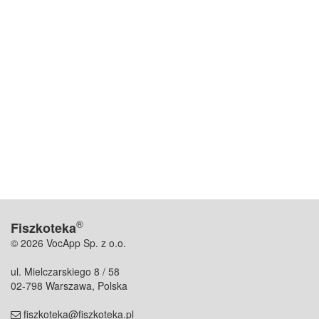
®
Fiszkoteka
© 2026 VocApp Sp. z o.o.
ul. Mielczarskiego 8 / 58
02-798 Warszawa, Polska
fiszkoteka@fiszkoteka.pl