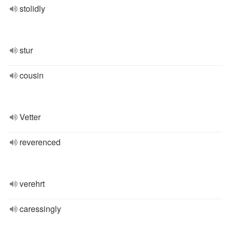
stolidly
stur
cousin
Vetter
reverenced
verehrt
caressingly