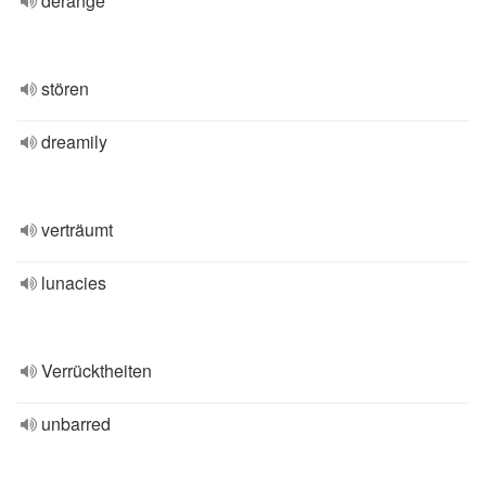
derange
stören
dreamily
verträumt
lunacies
Verrücktheiten
unbarred