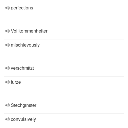
perfections
Vollkommenheiten
mischievously
verschmitzt
furze
Stechginster
convulsively