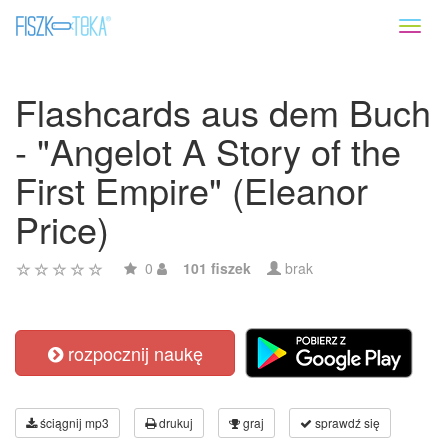
Toggl
naviga
Flashcards aus dem Buch
- "Angelot A Story of the
First Empire" (Eleanor
Price)
0
101 fiszek
brak
rozpocznij naukę
ściągnij mp3
drukuj
graj
sprawdź się