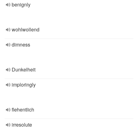
benignly
wohlwollend
dimness
Dunkelheit
imploringly
flehentlich
irresolute