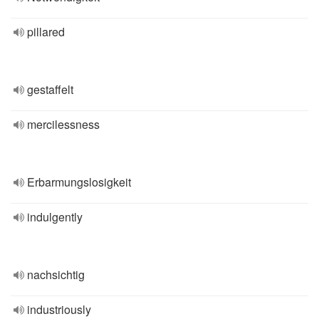
pillared
gestaffelt
mercilessness
Erbarmungslosigkeit
indulgently
nachsichtig
industriously