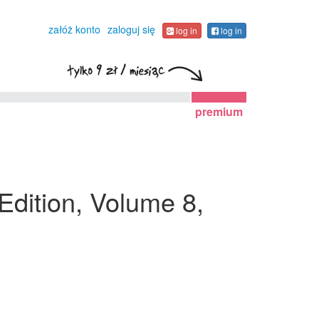
załóż konto
zaloguj się
log in
log in
premium
 Edition, Volume 8,