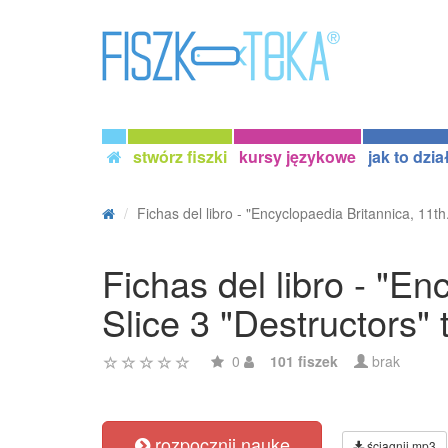
stwórz fiszki
kursy językowe
jak to dzia
Fichas del libro - "Encyclopaedia Britannica, 11th.
Fichas del libro - "En
Slice 3 "Destructors" 
0
101 fiszek
brak
rozpocznij naukę
ściągnij mp3