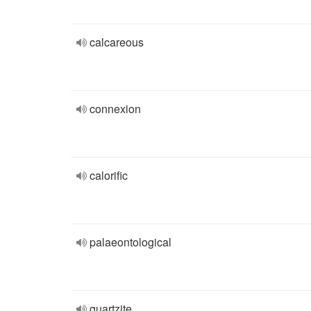
calcareous
connexion
calorific
palaeontological
quartzite