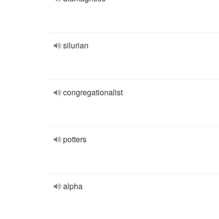
silurian
congregationalist
potters
alpha