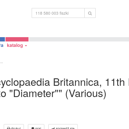
ła
katalog
..
cyclopaedia Britannica, 11th
to "Diameter"" (Various)
drukuj
graj
sprawdź się