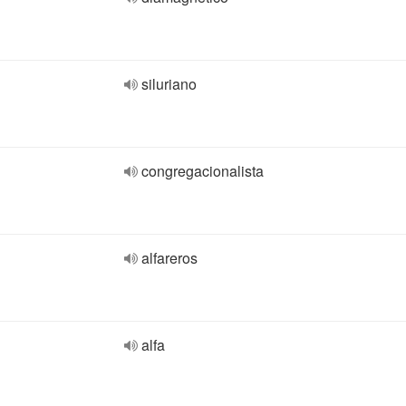
siluriano
congregacionalista
alfareros
alfa