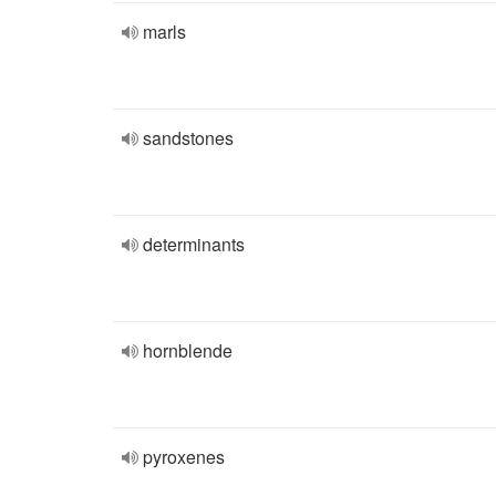
marls
sandstones
determinants
hornblende
pyroxenes