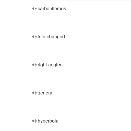
carboniferous
interchanged
right-angled
genera
hyperbola