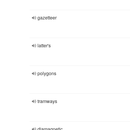
gazetteer
latter's
polygons
tramways
diamagnetic