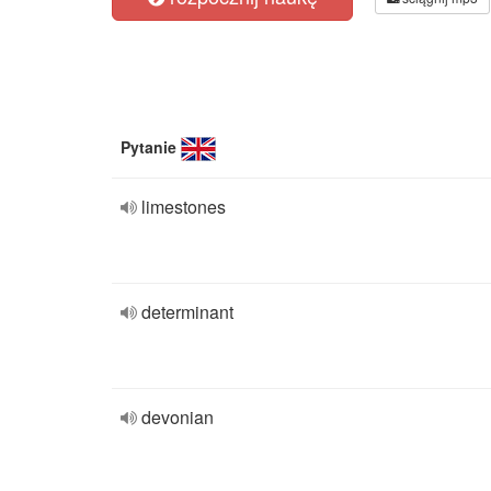
Pytanie
limestones
determinant
devonian