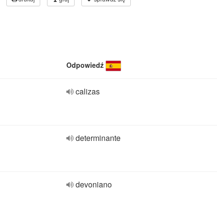
Odpowiedź
calizas
determinante
devoniano