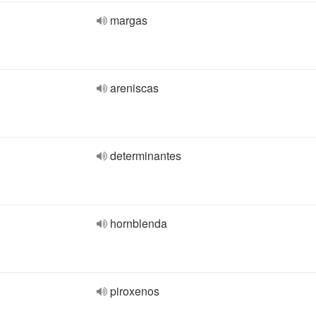
margas
areniscas
determinantes
hornblenda
piroxenos